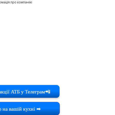
рмація про компанію
акції АТБ у Телеграм📲
 на вашій кухні ➡