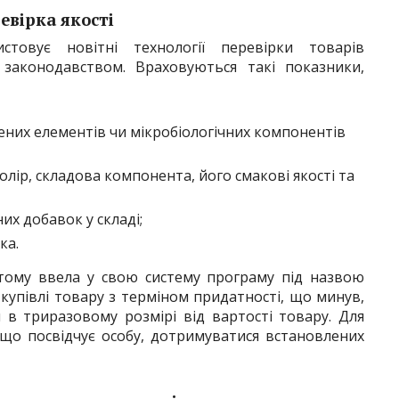
евірка якості
товує новітні технології перевірки товарів
 законодавством. Враховуються такі показники,
нених елементів чи мікробіологічних компонентів
лір, складова компонента, його смакові якості та
их добавок у складі;
ка.
 тому ввела у свою систему програму під назвою
о купівлі товару з терміном придатності, що минув,
в триразовому розмірі від вартості товару. Для
 що посвідчує особу, дотримуватися встановлених