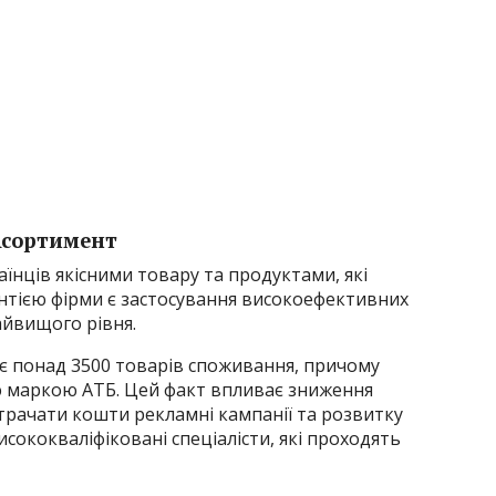
сортимент
їнців якісними товару та продуктами, які
антією фірми є застосування високоефективних
айвищого рівня.
є понад 3500 товарів споживання, причому
ю маркою АТБ. Цей факт впливає зниження
итрачати кошти рекламні кампанії та розвитку
сококваліфіковані спеціалісти, які проходять