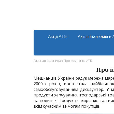
Акції АТБ
Акція Економія в 
Главная страница
»
Про компанію АТБ
Про 
Мешканців України радує мережа марк
2000-х років, вона стала найбільш
самообслуговуванням дискаунтер. У 
продукти харчування, господарські тов
на полицях. Продукція вирізняється ви
всім сучасним вимогам покупців.