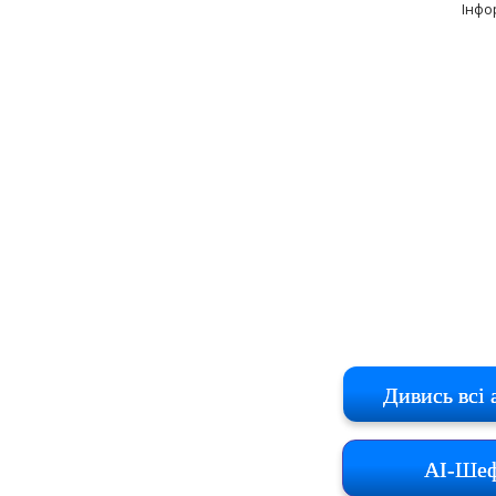
Інфо
Дивись всі 
AI-Шеф