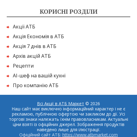
КОРИСНІ РОЗДІЛИ
Акції АТБ
Акція Економія в АТБ
Акція 7 днів в АТБ
Архів акцій АТБ
Рецепти
AI-шеф на вашій кухні
Про компанію АТБ
Всі Акції в АТБ Маркет
© 2026
Наш сайт має виключно інформаційний характер і не є
рекламою, публічною офертою чи закликом до дії. Усі
торгові знаки належать їхнім правовласникам. Актуальні
ціни взяті із офіційних джерел. Зображення продуктів
наведено лише для ілюстрації.
Офіційний сайт АТБ:
https://www.atbmarket.com