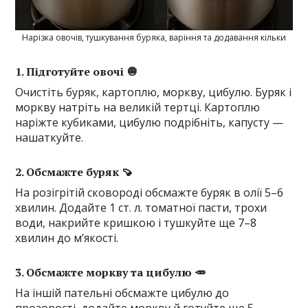
Нарізка овочів, тушкування буряка, варіння та додавання кільки
1. Підготуйте овочі 🧅
Очистіть буряк, картоплю, моркву, цибулю. Буряк і
моркву натріть на великій тертці. Картоплю
наріжте кубиками, цибулю подрібніть, капусту —
нашаткуйте.
2. Обсмажте буряк 🍠
На розігрітій сковороді обсмажте буряк в олії 5–6
хвилин. Додайте 1 ст. л. томатної пасти, трохи
води, накрийте кришкою і тушкуйте ще 7–8
хвилин до м’якості.
3. Обсмажте моркву та цибулю 🥕
На іншій пательні обсмажте цибулю до
прозорості, додайте моркву й готуйте ще 5