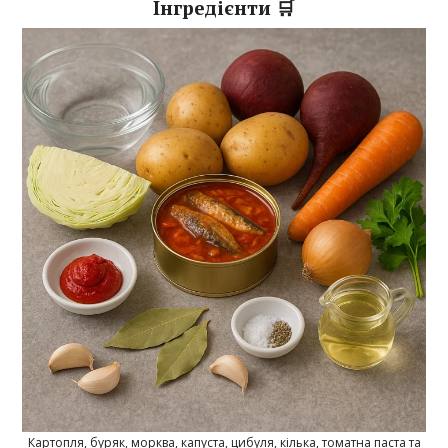
Інгредієнти 🛒
Картопля, буряк, морква, капуста, цибуля, кілька, томатна паста та