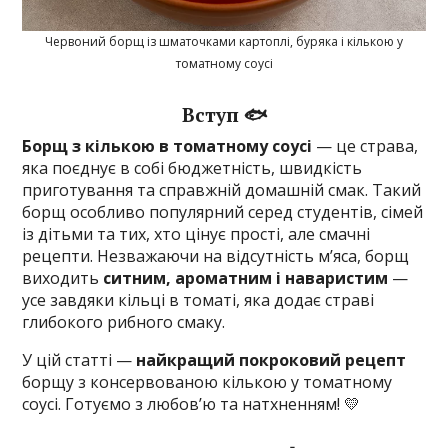
Червоний борщ із шматочками картоплі, буряка і кількою у
томатному соусі
Вступ 🐟
Борщ з кількою в томатному соусі
— це страва,
яка поєднує в собі бюджетність, швидкість
приготування та справжній домашній смак. Такий
борщ особливо популярний серед студентів, сімей
із дітьми та тих, хто цінує прості, але смачні
рецепти. Незважаючи на відсутність м’яса, борщ
виходить
ситним, ароматним і наваристим
—
усе завдяки кільці в томаті, яка додає страві
глибокого рибного смаку.
У цій статті —
найкращий покроковий рецепт
борщу з консервованою кількою у томатному
соусі. Готуємо з любов’ю та натхненням! 💛