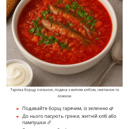
Тарілка борщу з кількою, подана з житнім хлібом, сметаною та
ложкою
Подавайте борщ гарячим, із зеленню 🌿
До нього пасують грінки, житній хліб або
пампушки 🥖