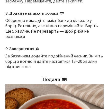
засмажку. Перемішайте, дайте закипіти.
8. Додайте кільку в томаті 🐟
Обережно викладіть вміст банки з кількою у
борщ. Ретельно, але ніжно перемішайте. Варіть
ще 5 хвилин. Не переваріть — щоб риба не
розпалася.
9. Завершення 🧄
За бажанням додайте подрібнений часник. Зніміть
борщ з вогню й дайте настоятися 15–20 хвилин
під кришкою.
Подача 🍽️