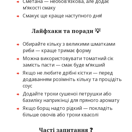
Сметана — необов’язкова, але додає
м’якості смаку
Смакує ще краще наступного дня!
Лайфхаки та поради 💡
Обирайте кільку з великими шматками
риби — краще тримає форму
Можна використовувати томатний сік
замість пасти — смак буде м’якший
Якщо не любите дрібні кістки — перед
додаванням розімніть кільку та процідіть
соус
Додайте трохи сушеної петрушки або
базиліку наприкінці для пряного аромату
Якщо борщ надто рідкий — покладіть
більше овочів або трохи квасолі
Часті запитання ❓