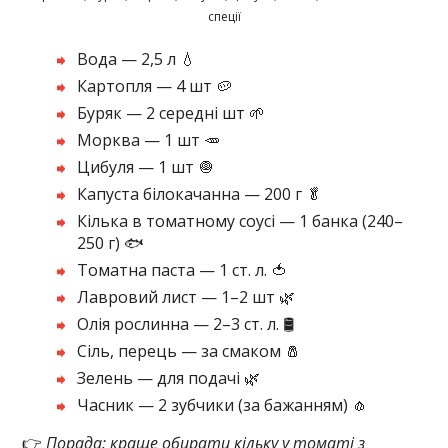
спеції
Вода — 2,5 л 💧
Картопля — 4 шт 🥔
Буряк — 2 середні шт 🌱
Морква — 1 шт 🥕
Цибуля — 1 шт 🧅
Капуста білокачанна — 200 г 🥬
Кілька в томатному соусі — 1 банка (240–
250 г) 🐟
Томатна паста — 1 ст. л. 🍅
Лавровий лист — 1–2 шт 🌿
Олія рослинна — 2–3 ст. л. 🛢️
Сіль, перець — за смаком 🧂
Зелень — для подачі 🌿
Часник — 2 зубчики (за бажанням) 🧄
👉
Порада: краще обирати кільку у томаті з