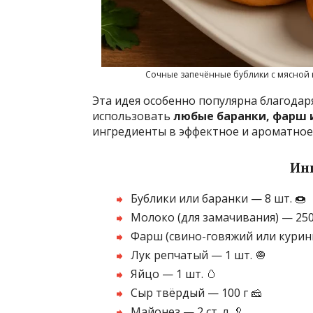
Сочные запечённые бублики с мясной
Эта идея особенно популярна благода
использовать
любые баранки, фарш и
ингредиенты в эффектное и ароматное 
Ин
Бублики или баранки — 8 шт. 🍩
Молоко (для замачивания) — 250
Фарш (свино-говяжий или курины
Лук репчатый — 1 шт. 🧅
Яйцо — 1 шт. 🥚
Сыр твёрдый — 100 г 🧀
Майонез — 2 ст. л. 🥄