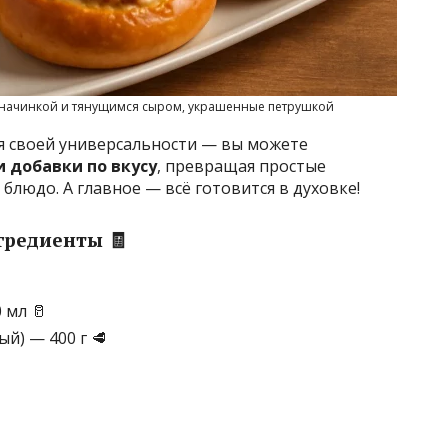
 начинкой и тянущимся сыром, украшенные петрушкой
ря своей универсальности — вы можете
 добавки по вкусу
, превращая простые
блюдо. А главное — всё готовится в духовке!
гредиенты 🧾
 мл 🥛
й) — 400 г 🥩