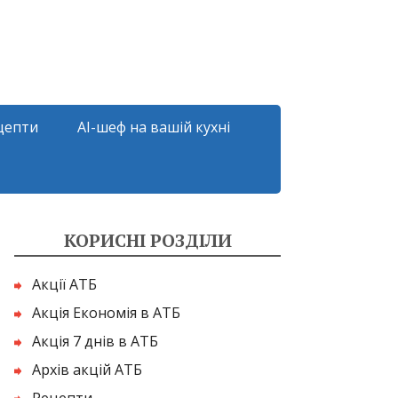
цепти
AI-шеф на вашій кухні
КОРИСНІ РОЗДІЛИ
Акції АТБ
Акція Економія в АТБ
Акція 7 днів в АТБ
Архів акцій АТБ
Рецепти