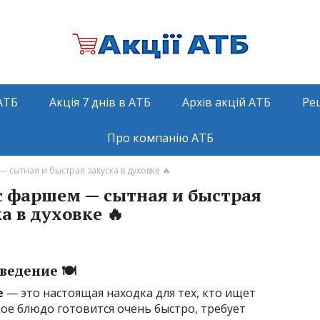
АТБ
Акція 7 днів в АТБ
Архів акцій АТБ
Ре
Про компанію АТБ
сытная и быстрая закуска в духовке 🔥
с фаршем — сытная и быстрая
а в духовке 🔥
ведение 🍽️
е
— это настоящая находка для тех, кто ищет
кое блюдо готовится очень быстро, требует