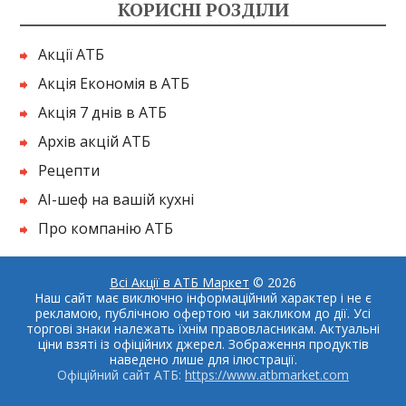
КОРИСНІ РОЗДІЛИ
Акції АТБ
Акція Економія в АТБ
Акція 7 днів в АТБ
Архів акцій АТБ
Рецепти
AI-шеф на вашій кухні
Про компанію АТБ
Всі Акції в АТБ Маркет
© 2026
Наш сайт має виключно інформаційний характер і не є
рекламою, публічною офертою чи закликом до дії. Усі
торгові знаки належать їхнім правовласникам. Актуальні
ціни взяті із офіційних джерел. Зображення продуктів
наведено лише для ілюстрації.
Офіційний сайт АТБ:
https://www.atbmarket.com