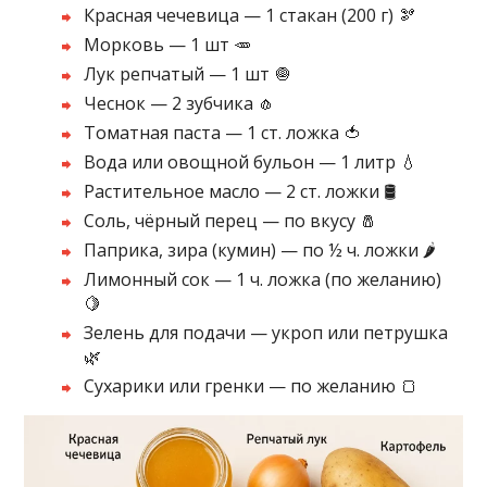
Красная чечевица — 1 стакан (200 г) 🫘
Морковь — 1 шт 🥕
Лук репчатый — 1 шт 🧅
Чеснок — 2 зубчика 🧄
Томатная паста — 1 ст. ложка 🍅
Вода или овощной бульон — 1 литр 💧
Растительное масло — 2 ст. ложки 🛢️
Соль, чёрный перец — по вкусу 🧂
Паприка, зира (кумин) — по ½ ч. ложки 🌶️
Лимонный сок — 1 ч. ложка (по желанию)
🍋
Зелень для подачи — укроп или петрушка
🌿
Сухарики или гренки — по желанию 🍞