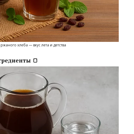
ржаного хлеба — вкус лета и детства
гредиенты 🍞