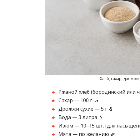
Хлеб, сахар, дрожжи
Ржаной хлеб (бородинский или ч
Сахар — 100 г 🍬
Дрожжи сухие — 5 г 🧂
Вода — 3 литра 💧
Изюм — 10–15 шт. (для насыщенн
Мята — по желанию 🌿