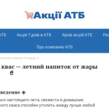
АТБ
Акція 7 днів в АТБ
Архів акцій АТБ
Ре
Про компанію АТБ
етний напиток от жары 🥤
вас — летний напиток от жары
🥤
ведение ☀️
мвол настоящего лета, свежести и домашних
ного кваса способен утолить жажду лучше любой