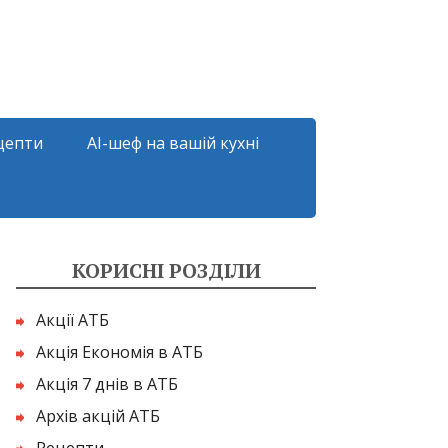
цепти
AI-шеф на вашій кухні
КОРИСНІ РОЗДІЛИ
Акції АТБ
Акція Економія в АТБ
Акція 7 днів в АТБ
Архів акцій АТБ
Рецепти