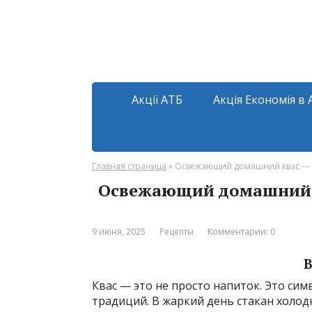
Акції АТБ
Акція Економія в 
Главная страница
»
Освежающий домашний квас — л
Освежающий домашний к
9 июня, 2025
Рецепты
Комментарии: 0
В
Квас — это не просто напиток. Это си
традиций. В жаркий день стакан холод