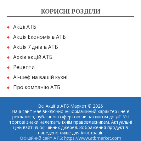
КОРИСНІ РОЗДІЛИ
Акції АТБ
Акція Економія в АТБ
Акція 7 днів в АТБ
Архів акцій АТБ
Рецепти
AI-шеф на вашій кухні
Про компанію АТБ
Всі Акції в АТБ Маркет
© 2026
Наш сайт має виключно інформаційний характер і не є
рекламою, публічною офертою чи закликом до дії. Усі
торгові знаки належать їхнім правовласникам. Актуальні
ціни взяті із офіційних джерел. Зображення продуктів
наведено лише для ілюстрації.
Офіційний сайт АТБ:
https://www.atbmarket.com