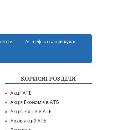
цепти
AI-шеф на вашій кухні
КОРИСНІ РОЗДІЛИ
Акції АТБ
Акція Економія в АТБ
Акція 7 днів в АТБ
Архів акцій АТБ
Рецепти