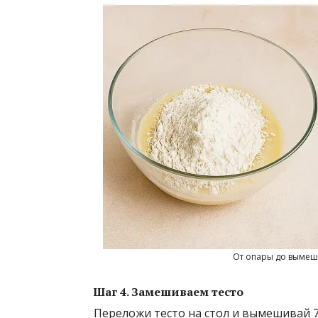
От опары до вымеши
Шаг 4. Замешиваем тесто
Переложи тесто на стол и вымешивай 7