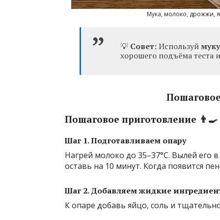
Мука, молоко, дрожжи, я
💡
Совет:
Используй
муку
хорошего подъёма теста 
Пошаговое 
Пошаговое приготовление 👨‍🍳
Шаг 1. Подготавливаем опару
Нагрей молоко до 35–37°C. Вылей его в
оставь на 10 минут. Когда появится п
Шаг 2. Добавляем жидкие ингредие
К опаре добавь яйцо, соль и тщатель