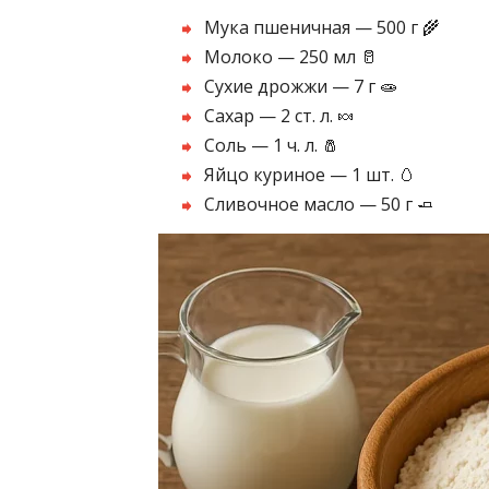
Мука пшеничная — 500 г 🌾
Молоко — 250 мл 🥛
Сухие дрожжи — 7 г 🧫
Сахар — 2 ст. л. 🍬
Соль — 1 ч. л. 🧂
Яйцо куриное — 1 шт. 🥚
Сливочное масло — 50 г 🧈