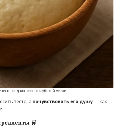
тесто, поднявшееся в глубокой миске
есить тесто, а
почувствовать его душу
— как
🍳
гредиенты 🛒