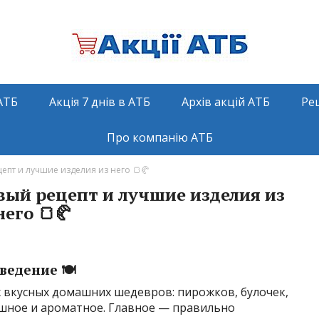
АТБ
Акція 7 днів в АТБ
Архів акцій АТБ
Ре
Про компанію АТБ
пт и лучшие изделия из него 🍞🥐
вый рецепт и лучшие изделия из
него 🍞🥐
ведение 🍽️
 вкусных домашних шедевров: пирожков, булочек,
ушное и ароматное. Главное — правильно