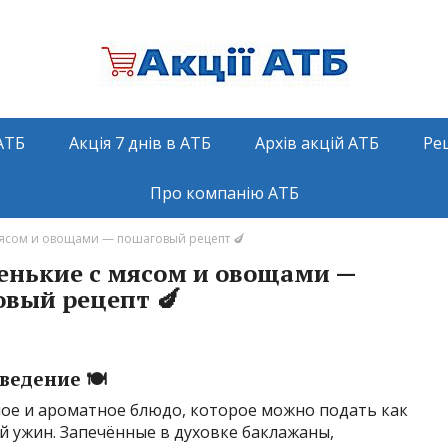
АТБ
Акція 7 днів в АТБ
Архів акцій АТБ
Ре
Про компанію АТБ
сом и овощами — пошаговый рецепт 🍆
нькие с мясом и овощами —
вый рецепт 🍆
ведение 🍽️
ое и ароматное блюдо, которое можно подать как
ый ужин. Запечённые в духовке баклажаны,