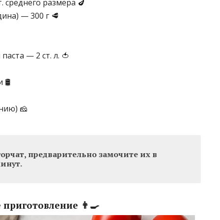
. среднего размера 🍆
ина) — 300 г 🥩
аста — 2 ст. л. 🍅
 🛢
нию) 🧀
орчат, предварительно замочите их в
минут.
приготовление 👨‍🍳