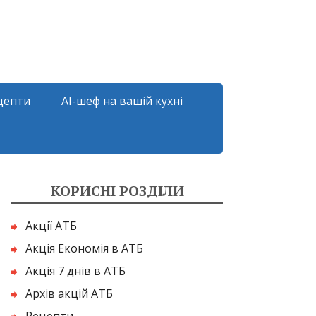
цепти
AI-шеф на вашій кухні
КОРИСНІ РОЗДІЛИ
Акції АТБ
Акція Економія в АТБ
Акція 7 днів в АТБ
Архів акцій АТБ
Рецепти