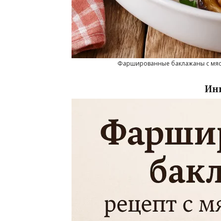
Фаршированные баклажаны с мяс
Ин