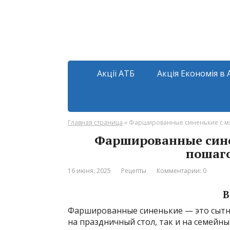
Акції АТБ
Акція Економія в 
Главная страница
»
Фаршированные синенькие с мя
Фаршированные сине
пошаго
16 июня, 2025
Рецепты
Комментарии: 0
В
Фаршированные синенькие — это сытн
на праздничный стол, так и на семейн