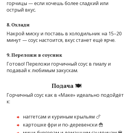
горчицы — если хочешь более сладкий или
острый вкус.
8. Охлади
Накрой миску и поставь в холодильник на 15–20
минут — соус настоится, вкус станет ещё ярче.
9. Переложи в соусник
Готово! Переложи горчичный соус в пиалу и
подавай к любимым закускам.
Подача 🍽️
Горчичный соус как в «Маке» идеально подойдёт
к:
наггетсам и куриным крыльям 🍗
картошке фри и по-деревенски 🍟
мини-бургерам и домашним сэндвичам 🍔