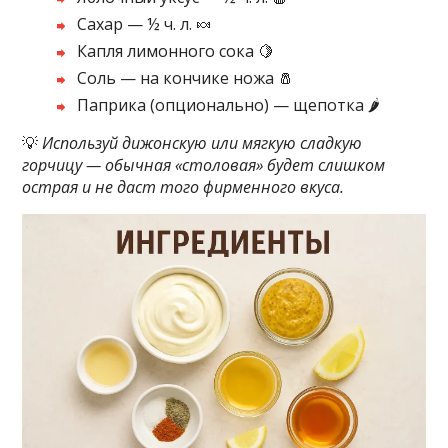
Сахар — ½ ч. л. 🍬
Капля лимонного сока 🍋
Соль — на кончике ножа 🧂
Паприка (опционально) — щепотка 🌶️
💡
Используй дижонскую или мягкую сладкую
горчицу — обычная «столовая» будет слишком
острая и не даст того фирменного вкуса.