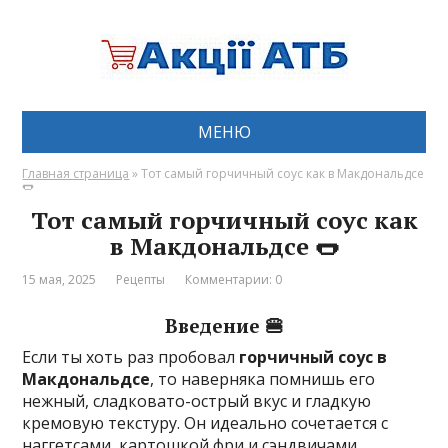
МЕНЮ
Главная страница
»
Тот самый горчичный соус как в Макдональдсе
🌭
Тот самый горчичный соус как
в Макдональдсе 🌭
15 мая, 2025
Рецепты
Комментарии: 0
Введение 🍔
Если ты хоть раз пробовал
горчичный соус в
Макдональдсе
, то наверняка помнишь его
нежный, сладковато-острый вкус и гладкую
кремовую текстуру. Он идеально сочетается с
наггетсами, картошкой фри и сэндвичами.