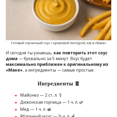
Готовый горчичный соус с кремовой текстурой, как в «Маке»
И сегодня ты узнаешь,
как повторить этот соус
дома
— буквально за 5 минут. Вкус будет
максимально приближен к оригинальному из
«Маке»
, а ингредиенты — самые простые.
Ингредиенты 🧾
Майонез — 2 ст. л. 🥄
Дижонская горчица — 1 ч. л. 🌿
Мед — 1 ч. л. 🍯
Яблочный уксус — ½ ч. л. 🍎