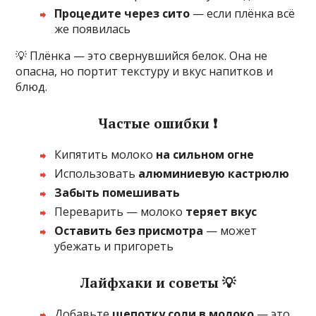
Процедите через сито
— если плёнка всё
же появилась
💡 Плёнка — это свернувшийся белок. Она не
опасна, но портит текстуру и вкус напитков и
блюд.
Частые ошибки ❗
Кипятить молоко
на сильном огне
Использовать
алюминиевую кастрюлю
Забыть помешивать
Переварить — молоко
теряет вкус
Оставить без присмотра
— может
убежать и пригореть
Лайфхаки и советы 💡
Добавьте
щепотку соли в молоко
— это