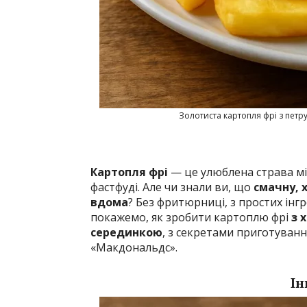
Золотиста картопля фрі з пет
Картопля фрі
— це улюблена страва мі
фастфуді. Але чи знали ви, що
смачну, 
вдома
? Без фритюрниці, з простих інгр
покажемо, як зробити картоплю фрі
з 
серединкою
, з секретами приготуванн
«Макдональдс».
Ін