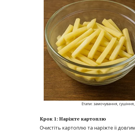
Етапи: замочування, сушіння,
Крок 1: Наріжте картоплю
Очистіть картоплю та наріжте її довг