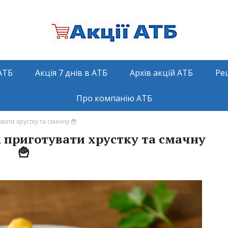
АТБ
Акція 7 днів в АТБ
Архів акцій АТБ
Ре
Про компанію АТБ
вати хрустку та смачну 🍟
 приготувати хрустку та смачну
🍟