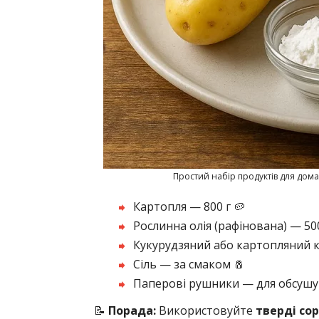
Простий набір продуктів для домаш
Картопля — 800 г 🥔
Рослинна олія (рафінована) — 500 
Кукурудзяний або картопляний кр
Сіль — за смаком 🧂
Паперові рушники — для обсуш
📝
Порада:
Використовуйте
тверді со