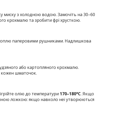
у миску з холодною водою. Замочіть на 30–60
го крохмалю та зробити фрі хрусткою.
ртоплю паперовими рушниками. Надлишкова
удзяного або картопляного крохмалю.
 кожен шматочок.
зігрійте олію до температури
170–180°C
. Якщо
яною ложкою: якщо навколо неї утворюються