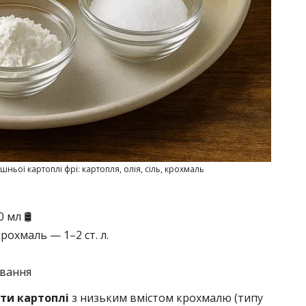
ньої картоплі фрі: картопля, олія, сіль, крохмаль
мл 🛢️
охмаль — 1–2 ст. л.
ування
рти картоплі
з низьким вмістом крохмалю (типу