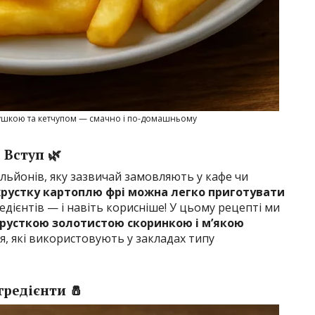
рушкою та кетчупом — смачно і по-домашньому
Вступ 🌿
льйонів, яку зазвичай замовляють у кафе чи
хрустку картоплю фрі можна легко приготувати
едієнтів — і навіть корисніше! У цьому рецепті ми
хрусткою золотистою скоринкою і м’якою
я, які використовують у закладах типу
гредієнти 🧂