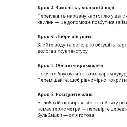
Крок 2: Замочіть у холодній воді
Перекладіть нарізану картоплю у велик
хвилин — це допоможе позбутися зайво
Крок 3: Добре обсушіть
Злийте воду та ретельно обсушіть ка
волога зіпсує текстуру!
Крок 4: Обсипте крохмалем
Посипте брусочки тонким шаром кукур
Перемішайте, щоб рівномірно покрити
Крок 5: Розігрійте олію
У глибокій сковороді або сотейнику ро
немає термометра — перевірте дерев’
бульбашки — олія готова.