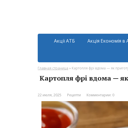
Акції АТБ
Акція Економія в 
Главная страница
»
Картопля фрі вдома — як приготу
Картопля фрі вдома — як
22 июля, 2025
Рецепти
Комментарии: 0