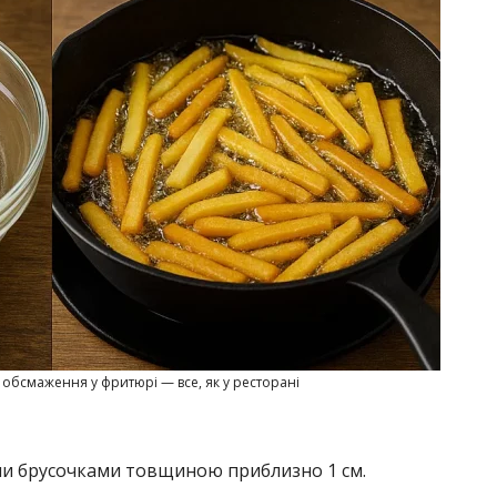
 обсмаження у фритюрі — все, як у ресторані
ими брусочками товщиною приблизно 1 см.