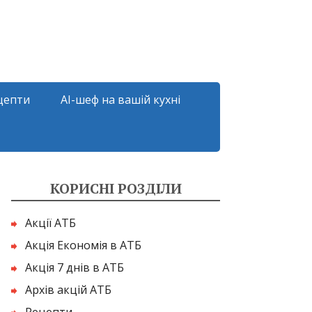
цепти
AI-шеф на вашій кухні
КОРИСНІ РОЗДІЛИ
Акції АТБ
Акція Економія в АТБ
Акція 7 днів в АТБ
Архів акцій АТБ
Рецепти