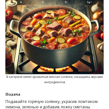
В кастрюле кипит ароматная мясная солянка, насыщаясь вкусами
ингредиентов
Подача
Подавайте горячую солянку, украсив ломтиком
лимона, зеленью и добавив ложку сметаны.