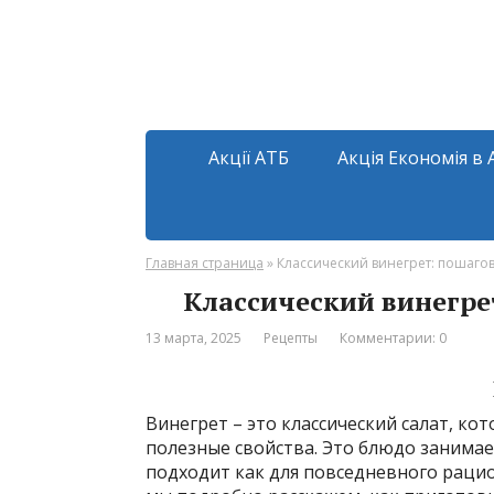
Акції АТБ
Акція Економія в 
Главная страница
»
Классический винегрет: пошагов
Классический винегрет
13 марта, 2025
Рецепты
Комментарии: 0
Винегрет – это классический салат, ко
полезные свойства. Это блюдо занимает
подходит как для повседневного рацион