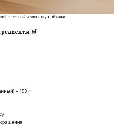
ркий, полезный и очень вкусный салат
гредиенты 🛒
нный) – 150 г
су
 украшения