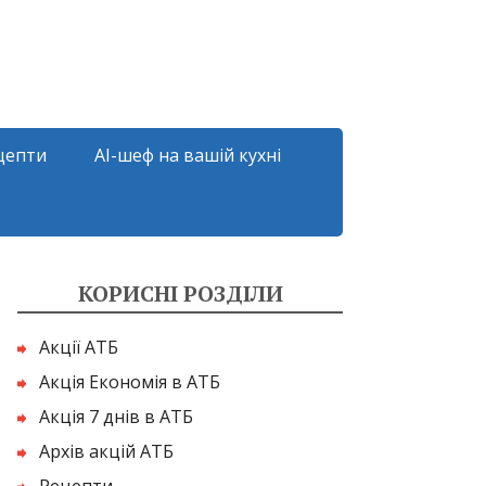
цепти
AI-шеф на вашій кухні
КОРИСНІ РОЗДІЛИ
Акції АТБ
Акція Економія в АТБ
Акція 7 днів в АТБ
Архів акцій АТБ
Рецепти