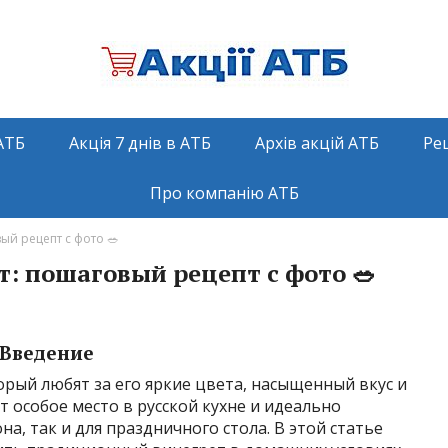
АТБ
Акція 7 днів в АТБ
Архів акцій АТБ
Ре
Про компанію АТБ
ый рецепт с фото 🥗
: пошаговый рецепт с фото 🥗
Введение
торый любят за его яркие цвета, насыщенный вкус и
 особое место в русской кухне и идеально
а, так и для праздничного стола. В этой статье