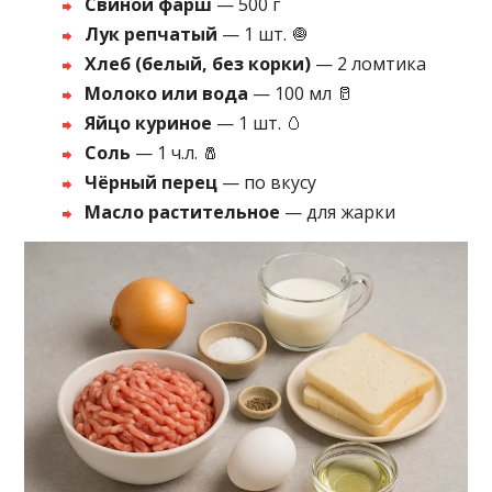
Свиной фарш
— 500 г
Лук репчатый
— 1 шт. 🧅
Хлеб (белый, без корки)
— 2 ломтика
Молоко или вода
— 100 мл 🥛
Яйцо куриное
— 1 шт. 🥚
Соль
— 1 ч.л. 🧂
Чёрный перец
— по вкусу
Масло растительное
— для жарки