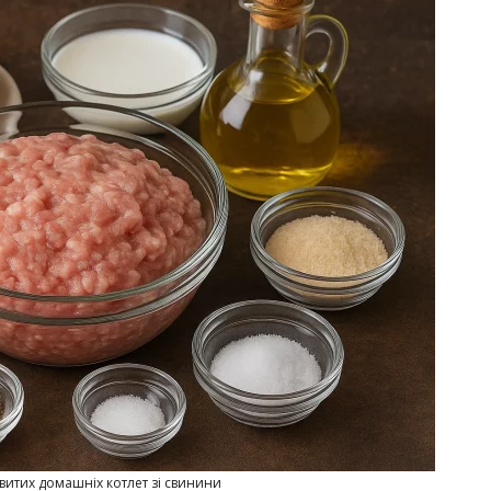
витих домашніх котлет зі свинини