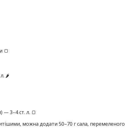
и 🍞
 🌶️
 — 3–4 ст. л. 🍞
тішими, можна додати 50–70 г сала, перемеленого