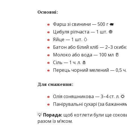
Основні:
Фарш зі свинини — 500 г 🐖
Цибуля ріпчаста — 1 шт. 🧅
Яйце — 1 шт. 🥚
Батон або білий хліб — 2–3 скибк
Молоко або вода — 100 мл 🥛
Сіль — 1 ч. л. 🧂
Перець чорний мелений — 0,5 ч. л.
Для смаження:
Олія соняшникова — 3–4 ст. л. 🌻
Панірувальні сухарі (за бажанням)
💡
Порада:
щоб котлети були ще сокови
разом із м’ясом.