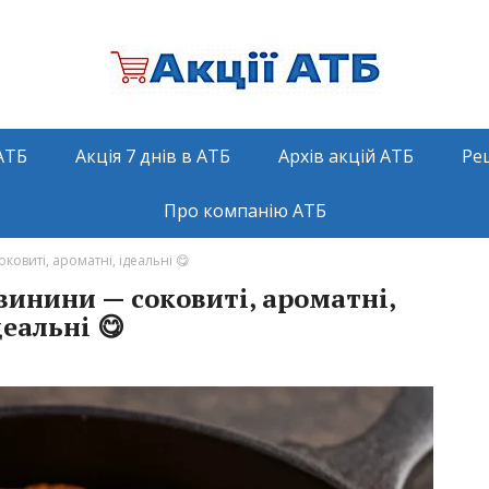
АТБ
Акція 7 днів в АТБ
Архів акцій АТБ
Ре
Про компанію АТБ
ковиті, ароматні, ідеальні 😋
винини — соковиті, ароматні,
деальні 😋