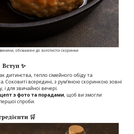
 свинини, обсмажені до золотистої скоринки
Вступ ✨
к дитинства, тепло сімейного обіду та
та. Соковиті всередині, з рум’яною скоринкою зовні
, і для звичайної вечері.
цепт з фото та порадами
, щоб ви змогли
першої спроби.
гредієнти 🛒