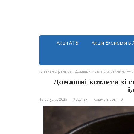
Акції АТБ
Акція Економія в 
Главная страница
»
Домашні котлети зі свинини — со
Домашні котлети зі с
і
15 августа, 2025
Рецепти
Комментарии: 0