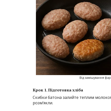
Від замішування фар
Крок 1. Підготовка хліба
Скибки батона залийте теплим молоком
розм’якли.