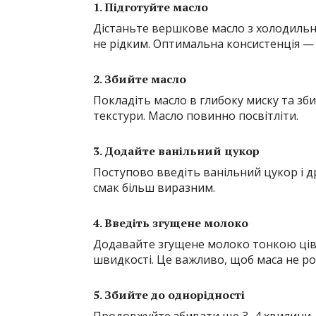
1. Підготуйте масло
Дістаньте вершкове масло з холодильни
не рідким. Оптимальна консистенція —
2. Збийте масло
Покладіть масло в глибоку миску та зб
текстури. Масло повинно посвітліти.
3. Додайте ванільний цукор
Поступово введіть ванільний цукор і др
смак більш виразним.
4. Введіть згущене молоко
Додавайте згущене молоко тонкою ців
швидкості. Це важливо, щоб маса не р
5. Збийте до однорідності
Продовжуйте збивати ще 3–4 хвилини, 