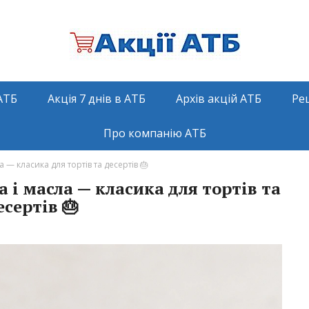
АТБ
Акція 7 днів в АТБ
Архів акцій АТБ
Ре
Про компанію АТБ
 — класика для тортів та десертів 🎂
 і масла — класика для тортів та
есертів 🎂