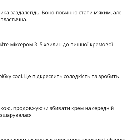
ка заздалегідь. Воно повинно стати м’яким, але
 пластична.
ийте міксером 3–5 хвилин до пишної кремової
ібку солі. Це підкреслить солодкість та зробить
кою, продовжуючи збивати крем на середній
озшарувалася.
доки крем не стане однорідним, гладким і ніжним.