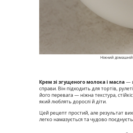
Ніжний домашній 
Крем зі згущеного молока і масла
— ц
справи. Він підходить для тортів, рулет
його перевага — ніжна текстура, стійк
який люблять дорослі й діти.
Цей рецепт простий, але результат ви
легко намазується та чудово поєднуєтьс