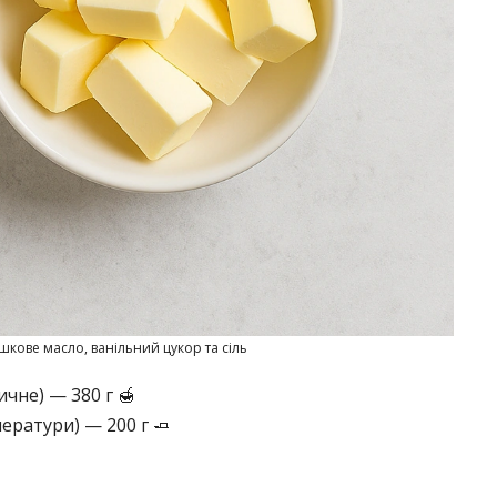
кове масло, ванільний цукор та сіль
чне) — 380 г 🍯
ератури) — 200 г 🧈