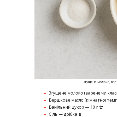
Згущене молоко, верш
Згущене молоко (варене чи класи
Вершкове масло (кімнатної темп
Ванільний цукор — 10 г 🌸
Сіль — дрібка 🧂