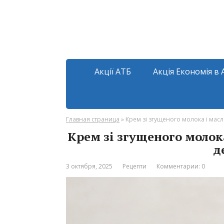
Акції АТБ
Акція Економія в 
Главная страница
»
Крем зі згущеного молока і масла
Крем зі згущеного молока
д
3 октября, 2025
Рецепти
Комментарии: 0