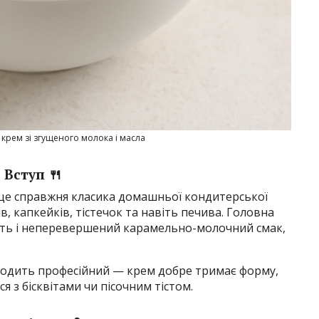
крем зі згущеного молока і масла
Вступ 🍴
е справжня класика домашньої кондитерської
ів, капкейків, тістечок та навіть печива. Головна
ість і неперевершений карамельно-молочний смак,
ходить професійний — крем добре тримає форму,
я з бісквітами чи пісочним тістом.