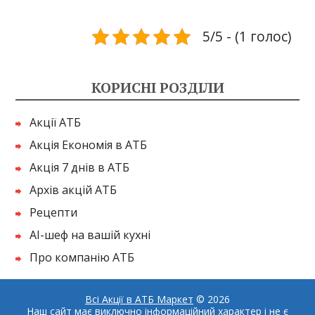
5/5 - (1 голос)
КОРИСНІ РОЗДІЛИ
Акції АТБ
Акція Економія в АТБ
Акція 7 днів в АТБ
Архів акцій АТБ
Рецепти
AI-шеф на вашій кухні
Про компанію АТБ
Всі Акції в АТБ Маркет
© 2026
Наш сайт має виключно інформаційний характер і не є