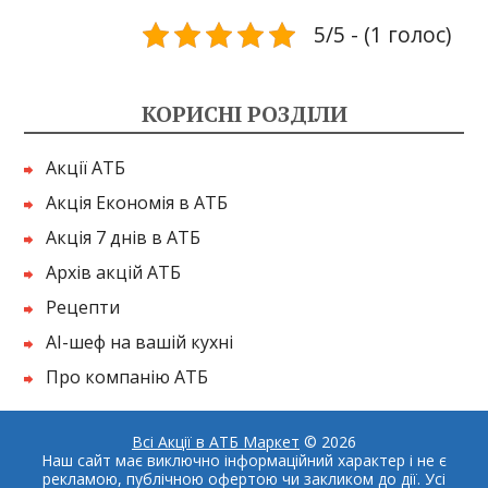
5/5 - (1 голос)
КОРИСНІ РОЗДІЛИ
Акції АТБ
Акція Економія в АТБ
Акція 7 днів в АТБ
Архів акцій АТБ
Рецепти
AI-шеф на вашій кухні
Про компанію АТБ
Всі Акції в АТБ Маркет
© 2026
Наш сайт має виключно інформаційний характер і не є
рекламою, публічною офертою чи закликом до дії. Усі