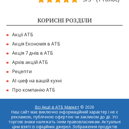
КОРИСНІ РОЗДІЛИ
Акції АТБ
Акція Економія в АТБ
Акція 7 днів в АТБ
Архів акцій АТБ
Рецепти
AI-шеф на вашій кухні
Про компанію АТБ
Всі Акції в АТБ Маркет
© 2026
Наш сайт має виключно інформаційний характер і не є
рекламою, публічною офертою чи закликом до дії. Усі
торгові знаки належать їхнім правовласникам. Актуальні
ціни взяті із офіційних джерел. Зображення продуктів