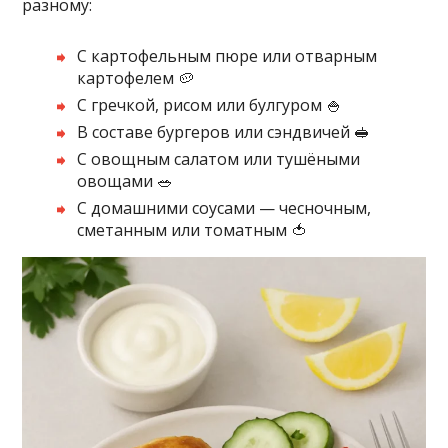
разному:
С картофельным пюре или отварным
картофелем 🥔
С гречкой, рисом или булгуром 🍚
В составе бургеров или сэндвичей 🥪
С овощным салатом или тушёными
овощами 🥗
С домашними соусами — чесночным,
сметанным или томатным 🍅