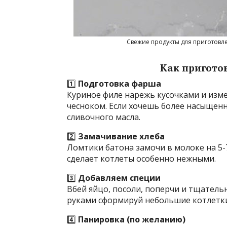
Свежие продукты для приготовл
Как пригото
1️⃣
Подготовка фарша
Куриное филе нарежь кусочками и изме
чесноком. Если хочешь более насыщенн
сливочного масла.
2️⃣
Замачивание хлеба
Ломтики батона замочи в молоке на 5-
сделает котлеты особенно нежными.
3️⃣
Добавляем специи
Вбей яйцо, посоли, поперчи и тщател
руками сформируй небольшие котлетки
4️⃣
Панировка (по желанию)