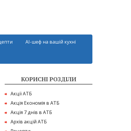
цепти
AI-шеф на вашій кухні
КОРИСНІ РОЗДІЛИ
Акції АТБ
Акція Економія в АТБ
Акція 7 днів в АТБ
Архів акцій АТБ
Рецепти