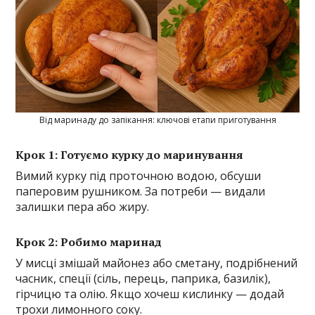
Від маринаду до запікання: ключові етапи приготування
Крок 1: Готуємо курку до маринування
Вимий курку під проточною водою, обсуши
паперовим рушником. За потреби — видали
залишки пера або жиру.
Крок 2: Робимо маринад
У мисці змішай майонез або сметану, подрібнений
часник, спеції (сіль, перець, паприка, базилік),
гірчицю та олію. Якщо хочеш кислинку — додай
трохи лимонного соку.