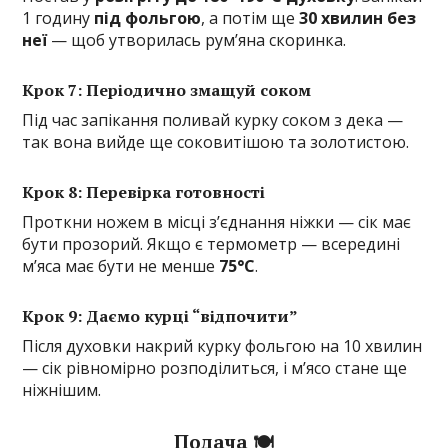
1 годину
під фольгою
, а потім ще
30 хвилин без
неї
— щоб утворилась рум’яна скоринка.
Крок 7: Періодично змащуй соком
Під час запікання поливай курку соком з дека —
так вона вийде ще соковитішою та золотистою.
Крок 8: Перевірка готовності
Проткни ножем в місці з’єднання ніжки — сік має
бути прозорий. Якщо є термометр — всередині
м’яса має бути не менше
75°C
.
Крок 9: Даємо курці “відпочити”
Після духовки накрий курку фольгою на 10 хвилин
— сік рівномірно розподілиться, і м’ясо стане ще
ніжнішим.
Подача 🍽️