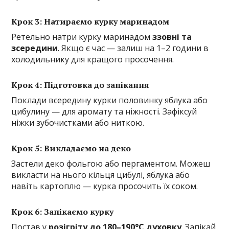
Крок 3: Натираємо курку маринадом
Ретельно натри курку маринадом
ззовні та
зсередини
. Якщо є час — залиш на 1–2 години в
холодильнику для кращого просочення.
Крок 4: Підготовка до запікання
Поклади всередину курки половинку яблука або
цибулину — для аромату та ніжності. Зафіксуй
ніжки зубочистками або ниткою.
Крок 5: Викладаємо на деко
Застели деко фольгою або пергаментом. Можеш
викласти на нього кільця цибулі, яблука або
навіть картоплю — курка просочить їх соком.
Крок 6: Запікаємо курку
Постав у
розігріту до 180–190°C духовку
. Запікай