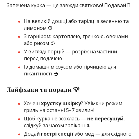
Запечена курка — це завжди святково! Подавай її:
На великій дошці або тарілці з зеленню та
лимоном 🍋
З гарніром: картоплею, гречкою, овочами
або рисом 🥔
У вигляді порцій — розріж на частини
перед подачею
Із домашнім соусом або гірчицею для
пікантності 🥣
Лайфхаки та поради 💡
Хочеш
хрустку шкірку
? Увімкни режим
гриль на останні 5–7 хвилин!
Щоб курка не зсохлась —
не пересушуй
,
слідкуй за часом запікання.
Додай
гострі спеції
або мед — для східного