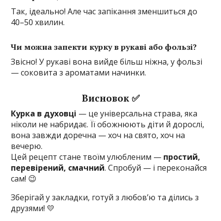
Так, ідеально! Але час запікання зменшиться до
40–50 хвилин.
Чи можна запекти курку в рукаві або фользі?
Звісно! У рукаві вона вийде більш ніжна, у фользі
— соковита з ароматами начинки.
Висновок ✅
Курка в духовці
— це універсальна страва, яка
ніколи не набридає. Її обожнюють діти й дорослі,
вона завжди доречна — хоч на свято, хоч на
вечерю.
Цей рецепт стане твоїм улюбленим —
простий,
перевірений, смачний
. Спробуй — і переконайся
сам! 😉
Зберігай у закладки, готуй з любов’ю та ділись з
друзями! 💛