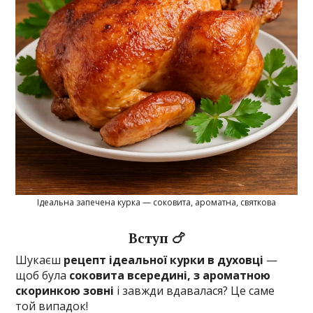
Ідеальна запечена курка — соковита, ароматна, святкова
Вступ 🍗
Шукаєш
рецепт ідеальної курки в духовці
—
щоб була
соковита всередині, з ароматною
скоринкою зовні
і завжди вдавалася? Це саме
той випадок!