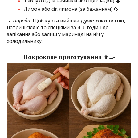
1 яблуко (для начинки або підкладки) 🍏
Лимон або сік лимона (за бажанням) 🍋
💡
Порада:
Щоб курка вийшла
дуже соковитою
,
натри її сіллю та спеціями за 4–6 годин до
запікання або залиш у маринаді на ніч у
холодильнику.
Покрокове приготування 👨‍🍳