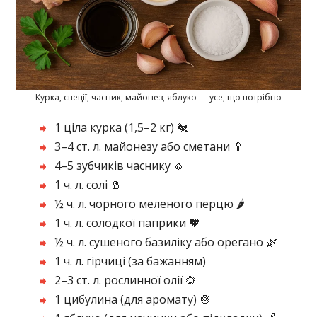
Курка, спеції, часник, майонез, яблуко — усе, що потрібно
1 ціла курка (1,5–2 кг) 🐔
3–4 ст. л. майонезу або сметани 🥄
4–5 зубчиків часнику 🧄
1 ч. л. солі 🧂
½ ч. л. чорного меленого перцю 🌶️
1 ч. л. солодкої паприки 🧡
½ ч. л. сушеного базиліку або орегано 🌿
1 ч. л. гірчиці (за бажанням)
2–3 ст. л. рослинної олії 🌻
1 цибулина (для аромату) 🧅