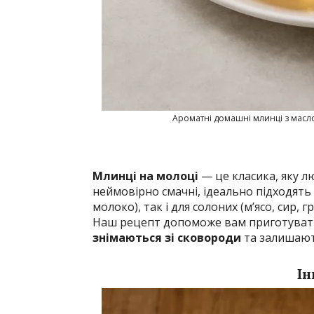
Ароматні домашні млинці з масло
Млинці на молоці
— це класика, яку люб
неймовірно смачні, ідеально підходять
молоко), так і для солоних (м’ясо, сир, гр
Наш рецепт допоможе вам приготува
знімаються зі сковороди
та залишають
Ін