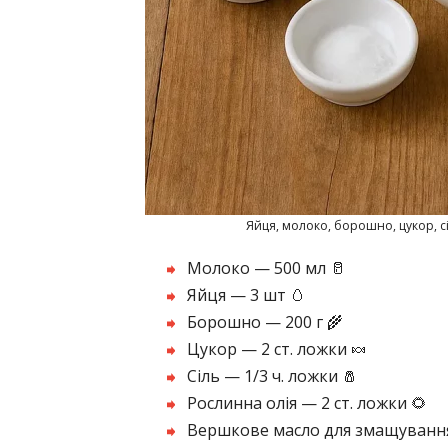
Яйця, молоко, борошно, цукор, сі
Молоко — 500 мл 🥛
Яйця — 3 шт 🥚
Борошно — 200 г 🌾
Цукор — 2 ст. ложки 🍬
Сіль — 1/3 ч. ложки 🧂
Рослинна олія — 2 ст. ложки 🌻
Вершкове масло для змащування