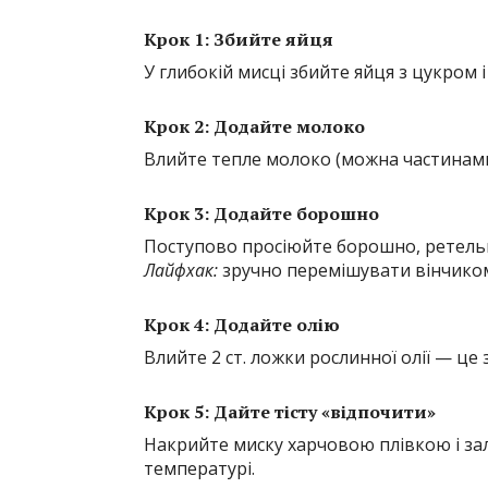
Крок 1: Збийте яйця
У глибокій мисці збийте яйця з цукром і 
Крок 2: Додайте молоко
Влийте тепле молоко (можна частинами
Крок 3: Додайте борошно
Поступово просіюйте борошно, ретель
Лайфхак:
зручно перемішувати вінчиком
Крок 4: Додайте олію
Влийте 2 ст. ложки рослинної олії — ц
Крок 5: Дайте тісту «відпочити»
Накрийте миску харчовою плівкою і зал
температурі.