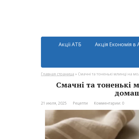
Акції АТБ
Акція Економія в 
Главная страница
»
Смачні та тоненькі млинці на м
Смачні та тоненькі м
домаш
21 июля, 2025
Рецепти
Комментарии: 0