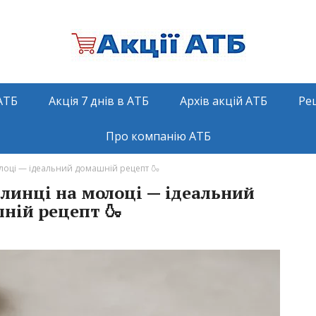
АТБ
Акція 7 днів в АТБ
Архів акцій АТБ
Ре
Про компанію АТБ
олоці — ідеальний домашній рецепт 🍶
линці на молоці — ідеальний
ній рецепт 🍶