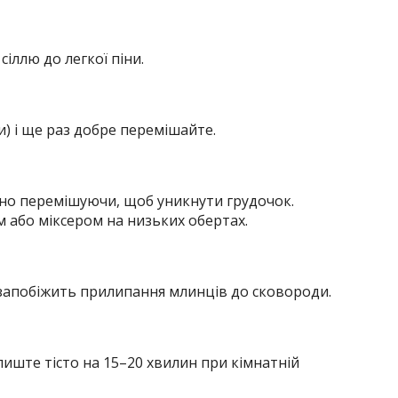
сіллю до легкої піни.
) і ще раз добре перемішайте.
но перемішуючи, щоб уникнути грудочок.
 або міксером на низьких обертах.
е запобіжить прилипання млинців до сковороди.
иште тісто на 15–20 хвилин при кімнатній