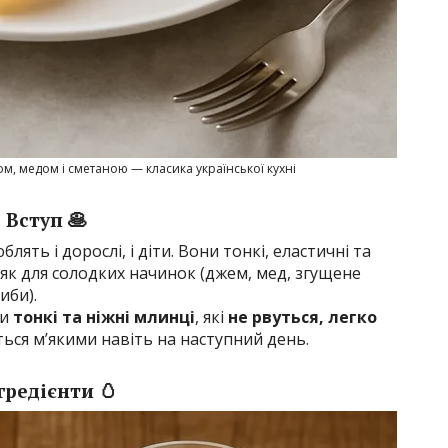
м, медом і сметаною — класика української кухні
Вступ 🥞
лять і дорослі, і діти. Вони тонкі, еластичні та
 як для солодких начинок (джем, мед, згущене
иби).
ти
тонкі та ніжні млинці
, які
не рвуться, легко
ся м’якими навіть на наступний день.
гредієнти 🥚