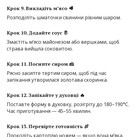
Крок 9. Викладіть м’ясо 🥩
Розподіліть шматочки свинини рівним шаром.
Крок 10. Додайте соус 🥛
Змастіть м’ясо майонезом або вершками, щоб
страва вийшла соковитою.
Крок 11. Посипте сиром 🧀
Рясно засипте тертим сиром, щоб під час
запікання утворилася золотава скоринка.
Крок 12. Запікайте у духовці 🔥
Поставте форму в духовку, розігріту до 180–190°C.
Час приготування — 45–55 хвилин.
Крок 13. Перевірте готовність 🍖
Проколіть картоплю ножем — якщо вона м’яка,