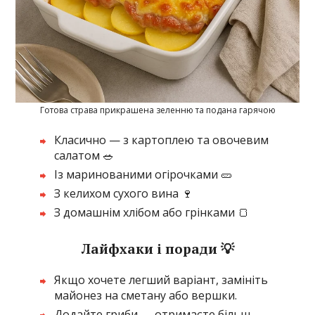
Готова страва прикрашена зеленню та подана гарячою
Класично — з картоплею та овочевим
салатом 🥗
Із маринованими огірочками 🥒
З келихом сухого вина 🍷
З домашнім хлібом або грінками 🍞
Лайфхаки і поради 💡
Якщо хочете легший варіант, замініть
майонез на сметану або вершки.
Додайте гриби — отримаєте більш