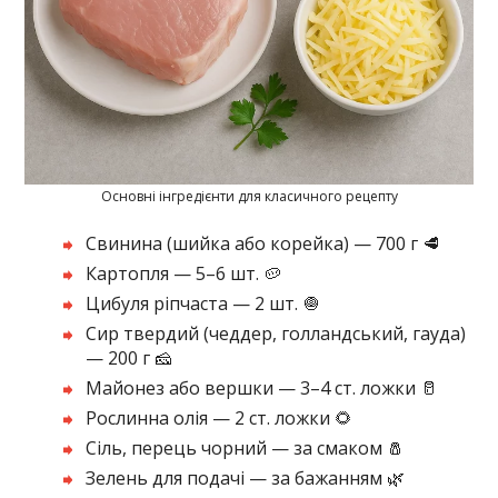
Основні інгредієнти для класичного рецепту
Свинина (шийка або корейка) — 700 г 🥩
Картопля — 5–6 шт. 🥔
Цибуля ріпчаста — 2 шт. 🧅
Сир твердий (чеддер, голландський, гауда)
— 200 г 🧀
Майонез або вершки — 3–4 ст. ложки 🥛
Рослинна олія — 2 ст. ложки 🌻
Сіль, перець чорний — за смаком 🧂
Зелень для подачі — за бажанням 🌿