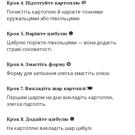
Крок 4. Підготуйте картоплю 🥔
Почистіть картоплю й наріжте тонкими
кружальцями або півкільцями.
Крок 5. Наріжте цибулю 🧅
Цибулю поріжте півкільцями — вона додасть
страві соковитості.
Крок 6. Змастіть форму 🌻
Форму для запікання злегка змастіть олією.
Крок 7. Викладіть шар картоплі 🍽️
Першим шаром на дно викладіть картоплю,
злегка підсоліть.
Крок 8. Додайте цибулю 🧅
На картоплю викладіть шар цибулі.