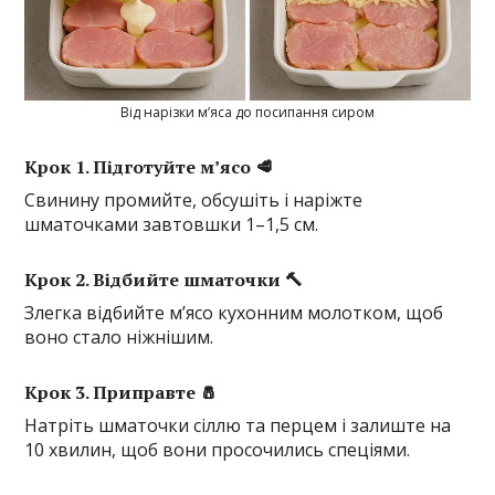
Від нарізки м’яса до посипання сиром
Крок 1. Підготуйте м’ясо 🥩
Свинину промийте, обсушіть і наріжте
шматочками завтовшки 1–1,5 см.
Крок 2. Відбийте шматочки 🔨
Злегка відбийте м’ясо кухонним молотком, щоб
воно стало ніжнішим.
Крок 3. Приправте 🧂
Натріть шматочки сіллю та перцем і залиште на
10 хвилин, щоб вони просочились спеціями.