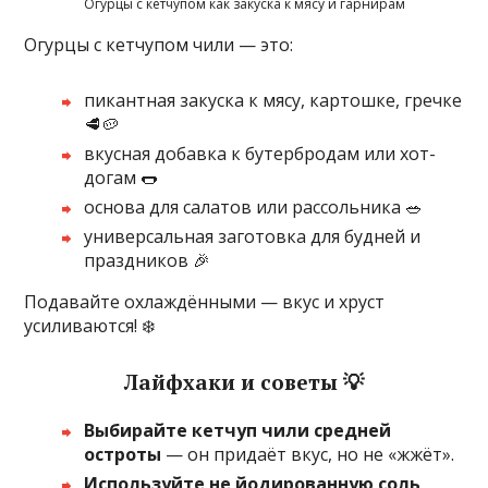
Огурцы с кетчупом как закуска к мясу и гарнирам
Огурцы с кетчупом чили — это:
пикантная закуска к мясу, картошке, гречке
🥩🥔
вкусная добавка к бутербродам или хот-
догам 🌭
основа для салатов или рассольника 🥗
универсальная заготовка для будней и
праздников 🎉
Подавайте охлаждёнными — вкус и хруст
усиливаются! ❄️
Лайфхаки и советы 💡
Выбирайте кетчуп чили средней
остроты
— он придаёт вкус, но не «жжёт».
Используйте не йодированную соль
,