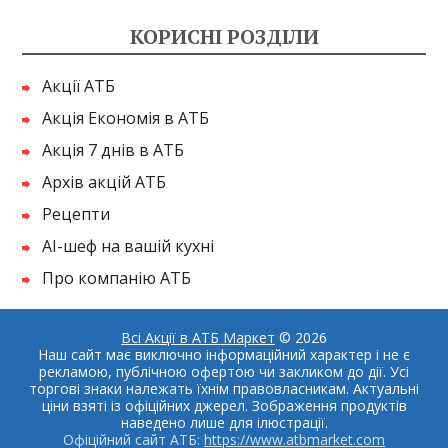
КОРИСНІ РОЗДІЛИ
Акції АТБ
Акція Економія в АТБ
Акція 7 днів в АТБ
Архів акцій АТБ
Рецепти
AI-шеф на вашій кухні
Про компанію АТБ
Всі Акції в АТБ Маркет
© 2026
Наш сайт має виключно інформаційний характер і не є
рекламою, публічною офертою чи закликом до дії. Усі
торгові знаки належать їхнім правовласникам. Актуальні
ціни взяті із офіційних джерел. Зображення продуктів
наведено лише для ілюстрації.
Офіційний сайт АТБ:
https://www.atbmarket.com