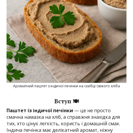
Ароматний паштет з індичої печінки на скибці свіжого хліба
Вступ 🍽️
Паштет із індичої печінки
— це не просто
смачна намазка на хліб, а справжня знахідка для
тих, хто цінує легкість, користь і домашній смак.
Індича печінка має делікатний аромат, ніжну