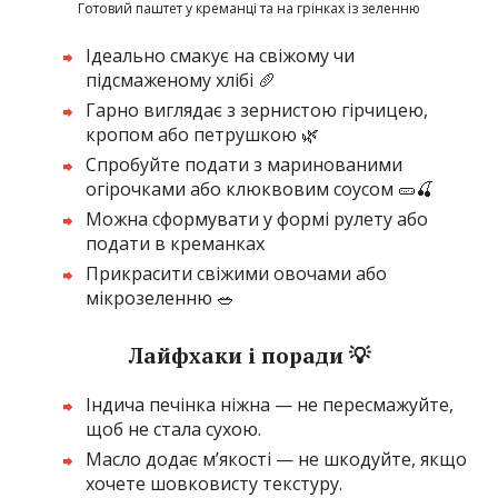
Готовий паштет у креманці та на грінках із зеленню
Ідеально смакує на свіжому чи
підсмаженому хлібі 🥖
Гарно виглядає з зернистою гірчицею,
кропом або петрушкою 🌿
Спробуйте подати з маринованими
огірочками або клюквовим соусом 🥒🍒
Можна сформувати у формі рулету або
подати в креманках
Прикрасити свіжими овочами або
мікрозеленню 🥗
Лайфхаки і поради 💡
Індича печінка ніжна — не пересмажуйте,
щоб не стала сухою.
Масло додає м’якості — не шкодуйте, якщо
хочете шовковисту текстуру.