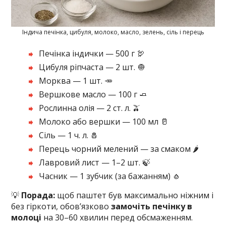
Індича печінка, цибуля, молоко, масло, зелень, сіль і перець
Печінка індички — 500 г 🦃
Цибуля ріпчаста — 2 шт. 🧅
Морква — 1 шт. 🥕
Вершкове масло — 100 г 🧈
Рослинна олія — 2 ст. л. 🫒
Молоко або вершки — 100 мл 🥛
Сіль — 1 ч. л. 🧂
Перець чорний мелений — за смаком 🌶️
Лавровий лист — 1–2 шт. 🍃
Часник — 1 зубчик (за бажанням) 🧄
💡
Порада:
щоб паштет був максимально ніжним і
без гіркоти, обов’язково
замочіть печінку в
молоці
на 30–60 хвилин перед обсмаженням.