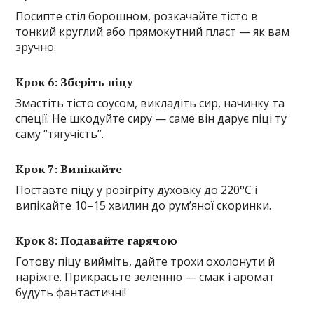
Посипте стіл борошном, розкачайте тісто в
тонкий круглий або прямокутний пласт — як вам
зручно.
Крок 6: Зберіть піцу
Змастіть тісто соусом, викладіть сир, начинку та
спеції. Не шкодуйте сиру — саме він дарує піці ту
саму “тягучість”.
Крок 7: Випікайте
Поставте піцу у розігріту духовку до 220°C і
випікайте 10–15 хвилин до рум’яної скоринки.
Крок 8: Подавайте гарячою
Готову піцу вийміть, дайте трохи охолонути й
наріжте. Прикрасьте зеленню — смак і аромат
будуть фантастичні!