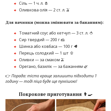
Сіль — 1 ч. л. 🧂
Оливкова олія — 2 ст. л. 🫒
Для начинки (можна змінювати за бажанням):
Томатний соус або кетчуп — 3 ст. л. 🍅
Сир твердий — 200 г 🧀
Шинка або ковбаса — 100 г 🥩
Перець солодкий — 1 шт 🫑
Оливки — за смаком 🫒
Орегано, базилік — за бажанням 🌿
👉
Порада: тісто краще залишити підходити 1
годину — тоді піца буде ще пухкішою!
Покрокове приготування 👨‍🍳