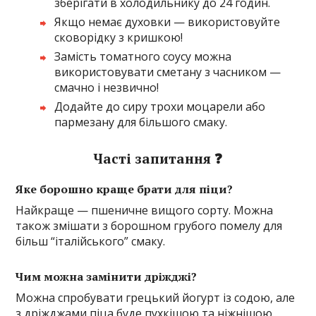
зберігати в холодильнику до 24 годин.
Якщо немає духовки — використовуйте
сковорідку з кришкою!
Замість томатного соусу можна
використовувати сметану з часником —
смачно і незвично!
Додайте до сиру трохи моцарели або
пармезану для більшого смаку.
Часті запитання ❓
Яке борошно краще брати для піци?
Найкраще — пшеничне вищого сорту. Можна
також змішати з борошном грубого помелу для
більш “італійського” смаку.
Чим можна замінити дріжджі?
Можна спробувати грецький йогурт із содою, але
з дріжджами піца буде пухкішою та ніжнішою.