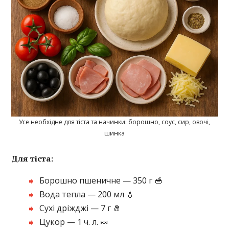
Усе необхідне для тіста та начинки: борошно, соус, сир, овочі,
шинка
Для тіста:
Борошно пшеничне — 350 г 🥣
Вода тепла — 200 мл 💧
Сухі дріжджі — 7 г 🧂
Цукор — 1 ч. л. 🍬