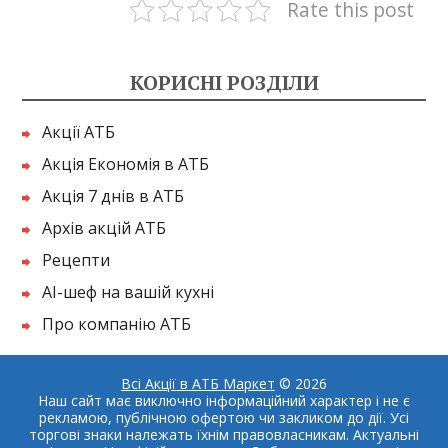
Rate this post
КОРИСНІ РОЗДІЛИ
Акції АТБ
Акція Економія в АТБ
Акція 7 днів в АТБ
Архів акцій АТБ
Рецепти
AI-шеф на вашій кухні
Про компанію АТБ
Всі Акції в АТБ Маркет
© 2026
Наш сайт має виключно інформаційний характер і не є
рекламою, публічною офертою чи закликом до дії. Усі
торгові знаки належать їхнім правовласникам. Актуальні