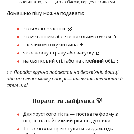
Апетитна подача піци з ковбасою, перцем і оливками
Домашню піцу можна подавати:
зі свіжою зеленню 🌿
зі сметанним або часниковим соусом 🧄
з келихом соку чи вина 🍷
як основну страву або закуску 🧺
на святковий стіл або на сімейний обід 🎉
👉
Порада: зручно подавати на дерев’яній дошці
або на пекарському папері — виглядає апетитно й
стильно!
Поради та лайфхаки 💡
Для хрусткого тіста — поставте форму з
піцою на найнижчий рівень духовки.
Тісто можна приготувати заздалегідь і