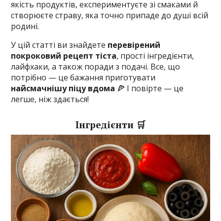
якість продуктів, експериментуєте зі смаками й
створюєте страву, яка точно припаде до душі всій
родині.
У цій статті ви знайдете
перевірений
покроковий рецепт тіста
, прості інгредієнти,
лайфхаки, а також поради з подачі. Все, що
потрібно — це бажання приготувати
найсмачнішу піцу вдома
🍕 І повірте — це
легше, ніж здається!
Інгредієнти 🛒