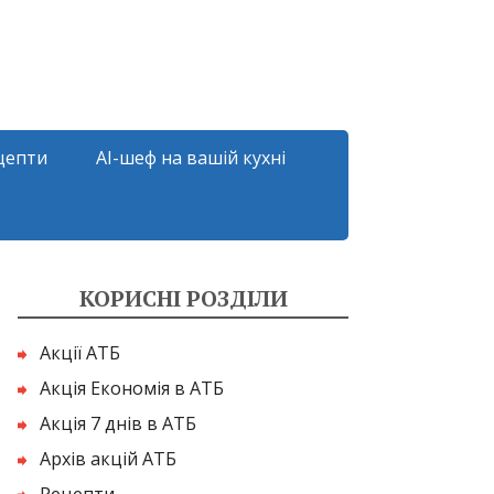
цепти
AI-шеф на вашій кухні
КОРИСНІ РОЗДІЛИ
Акції АТБ
Акція Економія в АТБ
Акція 7 днів в АТБ
Архів акцій АТБ
Рецепти