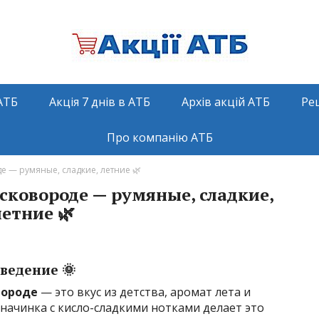
АТБ
Акція 7 днів в АТБ
Архів акцій АТБ
Ре
Про компанію АТБ
е — румяные, сладкие, летние 🌿
сковороде — румяные, сладкие,
летние 🌿
ведение 🌞
вороде
— это вкус из детства, аромат лета и
 начинка с кисло-сладкими нотками делает это