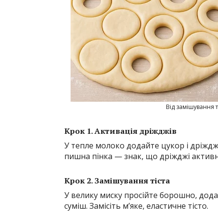
Від замішування т
Крок 1. Активація дріжджів
У тепле молоко додайте цукор і дріжджі
пишна пінка — знак, що дріжджі активн
Крок 2. Замішування тіста
У велику миску просійте борошно, дода
суміш. Замісіть м’яке, еластичне тісто.