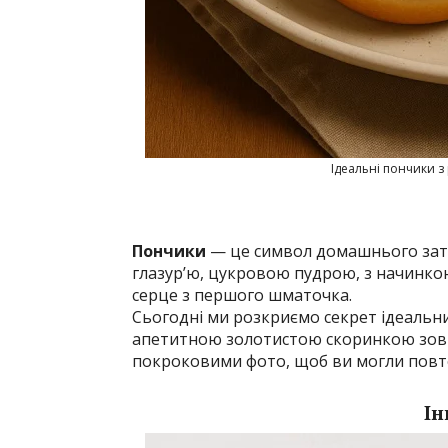
Ідеальні пончики з
Пончики
— це символ домашнього зати
глазур’ю, цукровою пудрою, з начинкою
серце з першого шматочка.
Сьогодні ми розкриємо секрет ідеальних
апетитною золотистою скоринкою зовні. 
покроковими фото, щоб ви могли повт
Ін