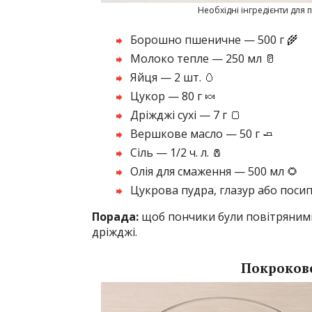
Необхідні інгредієнти для
Борошно пшеничне — 500 г 🌾
Молоко тепле — 250 мл 🥛
Яйця — 2 шт. 🥚
Цукор — 80 г 🍬
Дріжджі сухі — 7 г 🍞
Вершкове масло — 50 г 🧈
Сіль — 1/2 ч. л. 🧂
Олія для смаження — 500 мл 🌻
Цукрова пудра, глазур або посип
Порада:
щоб пончики були повітряними
дріжджі.
Покрокове