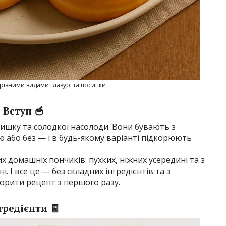
 різними видами глазурі та посипки
Вступ 🥣
шку та солодкої насолоди. Вони бувають з
 або без — і в будь-якому варіанті підкорюють
 домашніх пончиків: пухких, ніжних усередині та з
І все це — без складних інгредієнтів та з
орити рецепт з першого разу.
гредієнти 🧾