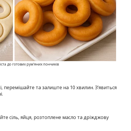
іста до готових рум’яних пончиків
, перемішайте та залиште на 10 хвилин. З’явиться
і.
йте сіль, яйця, розтоплене масло та дріжджову