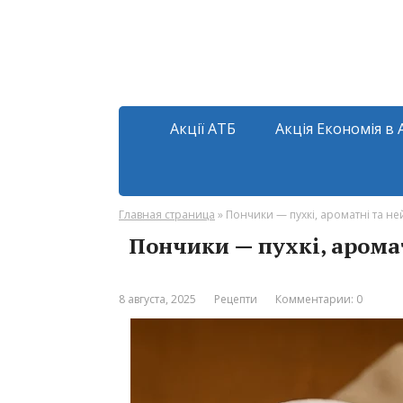
Акції АТБ
Акція Економія в 
Главная страница
»
Пончики — пухкі, ароматні та не
Пончики — пухкі, арома
8 августа, 2025
Рецепти
Комментарии: 0