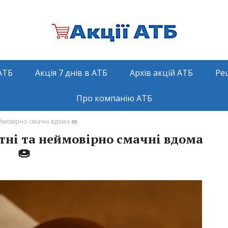
АТБ
Акція 7 днів в АТБ
Архів акцій АТБ
Ре
Про компанію АТБ
ймовірно смачні вдома 🍩
тні та неймовірно смачні вдома
🍩