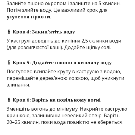
Залийте пшоно окропом і залиште на 5 хвилин.
Потім злийте воду. Це важливий крок для
усунення гіркоти
.
🥄 Крок 4: Закип’ятіть воду
У каструлі доведіть до кипіння 2,5 склянки води
(для розсипчастої каші). Додайте щіпку солі.
🥄 Крок 5: Додайте пшоно в киплячу воду
Поступово всипайте крупу в каструлю з водою,
перемішайте дерев’яною ложкою, щоб уникнути
злипання.
🥄 Крок 6: Варіть на повільному вогні
Зменшіть вогонь до мінімуму. Накрийте каструлю
кришкою, залишивши невеликий отвір. Варіть
20–25 хвилин, поки вода повністю не вбереться.