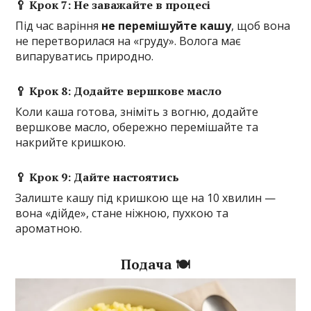
🥄 Крок 7: Не заважайте в процесі
Під час варіння
не перемішуйте кашу
, щоб вона
не перетворилася на «груду». Волога має
випаруватись природно.
🥄 Крок 8: Додайте вершкове масло
Коли каша готова, зніміть з вогню, додайте
вершкове масло, обережно перемішайте та
накрийте кришкою.
🥄 Крок 9: Дайте настоятись
Залиште кашу під кришкою ще на 10 хвилин —
вона «дійде», стане ніжною, пухкою та
ароматною.
Подача 🍽️