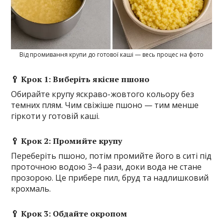
Від промивання крупи до готової каші — весь процес на фото
🥄 Крок 1: Виберіть якісне пшоно
Обирайте крупу яскраво-жовтого кольору без
темних плям. Чим свіжіше пшоно — тим менше
гіркоти у готовій каші.
🥄 Крок 2: Промийте крупу
Переберіть пшоно, потім промийте його в ситі під
проточною водою 3–4 рази, доки вода не стане
прозорою. Це прибере пил, бруд та надлишковий
крохмаль.
🥄 Крок 3: Обдайте окропом