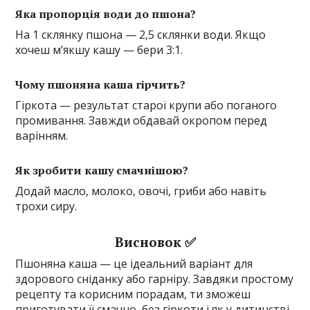
Яка пропорція води до пшона?
На 1 склянку пшона — 2,5 склянки води. Якщо
хочеш м’якшу кашу — бери 3:1.
Чому пшоняна каша гірчить?
Гіркота — результат старої крупи або поганого
промивання. Завжди обдавай окропом перед
варінням.
Як зробити кашу смачнішою?
Додай масло, молоко, овочі, гриби або навіть
трохи сиру.
Висновок ✅
Пшоняна каша — це ідеальний варіант для
здорового сніданку або гарніру. Завдяки простому
рецепту та корисним порадам, ти зможеш
приготувати її смачно, без гіркоти і як у дитинстві.