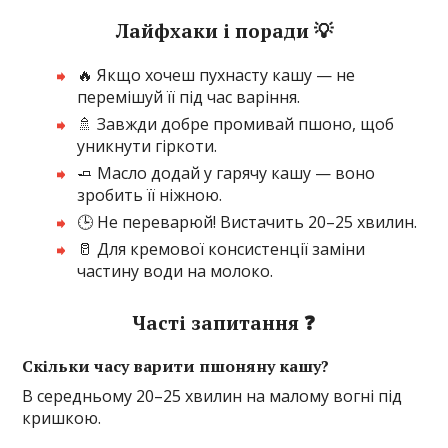
Лайфхаки і поради 💡
🔥 Якщо хочеш пухнасту кашу — не
перемішуй її під час варіння.
🚿 Завжди добре промивай пшоно, щоб
уникнути гіркоти.
🧈 Масло додай у гарячу кашу — воно
зробить її ніжною.
🕒 Не переварюй! Вистачить 20–25 хвилин.
🥛 Для кремової консистенції заміни
частину води на молоко.
Часті запитання ❓
Скільки часу варити пшоняну кашу?
В середньому 20–25 хвилин на малому вогні під
кришкою.