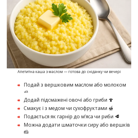
Апетитна каша з маслом — готова до сніданку чи вечері
Подай з вершковим маслом або молоком
🧈
Додай підсмажені овочі або гриби 🍄
Смакує і з медом чи сухофруктами 🍯
Подається як гарнір до м’яса чи риби 🥩
Можна додати шматочки сиру або вершків
🧀