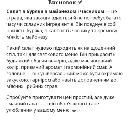
Висновок ✅
Салат з буряка з майонезом і часником
— це
страва, яка завжди вдається й не потребує багато
часу чи складних інгредієнтів. Він поєднує в собі
ніжність буряка, пікантність часнику та кремову
м’якість майонезу.
Такий салат чудово підходить як на щоденний
стіл, так і для святкового меню. Він прикрасить
будь-який обід чи вечерю, адже має яскравий
колір, приємний аромат і гармонійний смак. А
головне — він універсальний: може бути окремою
закускою, гарніром або навіть доповненням до
м’ясних і рибних страв.
Спробуйте приготувати цей простий, але дуже
смачний салат — і він обов’язково стане
улюбленим у вашому меню. 🥗✨