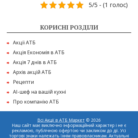
5/5 - (1 голос)
КОРИСНІ РОЗДІЛИ
Акції АТБ
Акція Економія в АТБ
Акція 7 днів в АТБ
Архів акцій АТБ
Рецепти
AI-шеф на вашій кухні
Про компанію АТБ
Всі Акції в АТБ Маркет
© 2026
Наш сайт має виключно інформаційний характер і не є
рекламою, публічною офертою чи закликом до дії. Усі
торгові знаки належать їхнім правовласникам. Актуальні