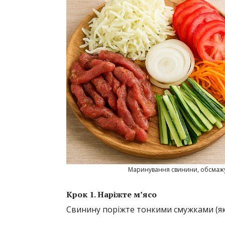
Маринування свинини, обсмажув
Крок 1. Наріжте м’ясо
Свинину поріжте тонкими смужками (як 