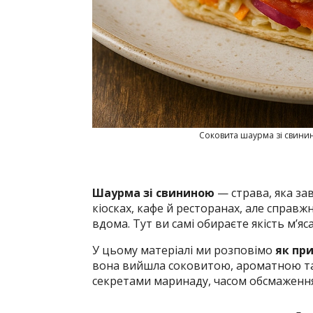
Соковита шаурма зі свинин
Шаурма зі свининою
— страва, яка за
кіосках, кафе й ресторанах, але справж
вдома. Тут ви самі обираєте якість м’яса,
У цьому матеріалі ми розповімо
як пр
вона вийшла соковитою, ароматною та
секретами маринаду, часом обсмаженн