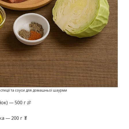
 спеції та соуси для домашньої шаурми
к) — 500 г 🍖
а — 200 г 🥬