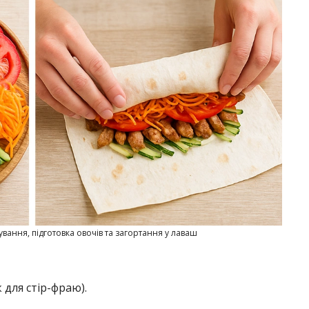
ання, підготовка овочів та загортання у лаваш
для стір-фраю).