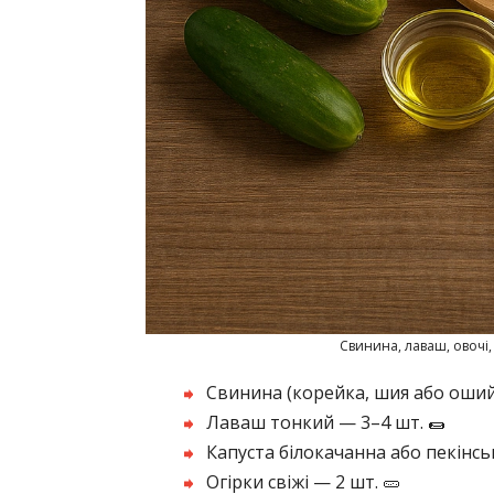
Свинина, лаваш, овочі,
Свинина (корейка, шия або ошийо
Лаваш тонкий — 3–4 шт. 🌯
Капуста білокачанна або пекінськ
Огірки свіжі — 2 шт. 🥒