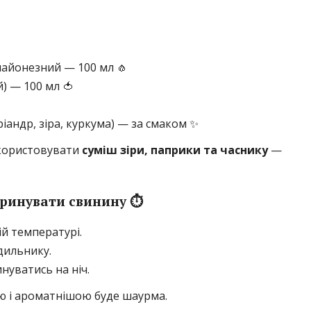
майонезний — 100 мл 🧄
) — 100 мл 🍅
оріандр, зіра, куркума) — за смаком ✨
икористовувати
суміш зіри, паприки та часнику
—
ринувати свинину ⏱️
ій температурі.
дильнику.
нуватись на ніч.
ю і ароматнішою буде шаурма.