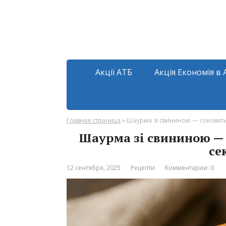
Акції АТБ
Акція Економія в 
Главная страница
»
Шаурма зі свининою — соковити
Шаурма зі свининою — 
се
12 сентября, 2025
Рецепти
Комментарии: 0