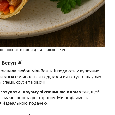
ою, розрізана навпіл для апетитної подачі
Вступ 🌟
воювала любов мільйонів. Її подають у вуличних
ня магія починається тоді, коли ви готуєте шаурму
 спеції, соуси та овочі.
иготувати шаурму зі свининою вдома
так, щоб
 смачнішою за ресторанну. Ми поділимось
я й ідеальною подачею.