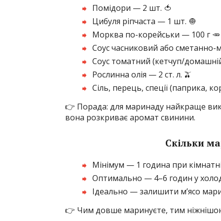
Помідори — 2 шт. 🍅
Цибуля ріпчаста — 1 шт. 🧅
Морква по-корейськи — 100 г 🥕
Соус часниковий або сметанно-
Соус томатний (кетчуп/домашній
Рослинна олія — 2 ст. л. 🫒
Сіль, перець, спеції (паприка, к
👉 Порада: для маринаду найкраще в
вона розкриває аромат свинини.
Скільки ма
Мінімум — 1 година при кімнатн
Оптимально — 4–6 годин у холо
Ідеально — залишити м’ясо мари
👉 Чим довше маринуєте, тим ніжнішо