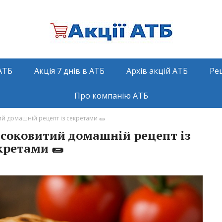
АТБ
Акція 7 днів в АТБ
Архів акцій АТБ
Ре
Про компанію АТБ
й домашній рецепт із секретами 🌯
соковитий домашній рецепт із
кретами 🌯