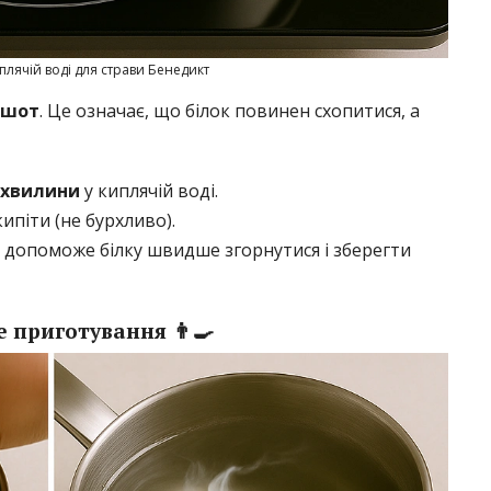
плячій воді для страви Бенедикт
ашот
. Це означає, що білок повинен схопитися, а
 хвилини
у киплячій воді.
ипіти (не бурхливо).
 допоможе білку швидше згорнутися і зберегти
 приготування 👨‍🍳