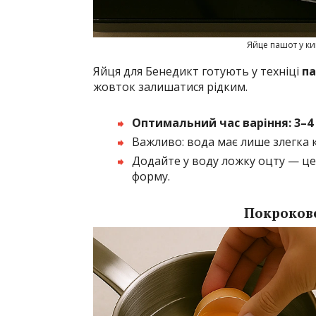
Яйце пашот у ки
Яйця для Бенедикт готують у техніці
п
жовток залишатися рідким.
Оптимальний час варіння:
3–4
Важливо: вода має лише злегка к
Додайте у воду ложку оцту — це
форму.
Покрокове