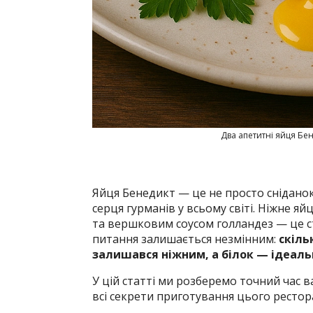
Два апетитні яйця Бе
Яйця Бенедикт — це не просто сніданок
серця гурманів у всьому світі. Ніжне я
та вершковим соусом голландез — це с
питання залишається незмінним:
скіль
залишався ніжним, а білок — ідеал
У цій статті ми розберемо точний час 
всі секрети приготування цього ресто