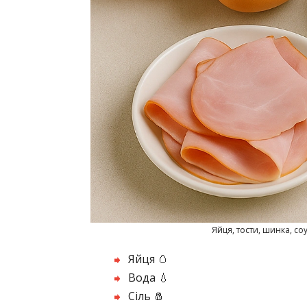
Яйця, тости, шинка, со
Яйця 🥚
Вода 💧
Сіль 🧂