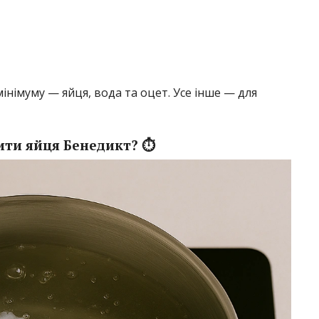
інімуму — яйця, вода та оцет. Усе інше — для
ити яйця Бенедикт? ⏱️