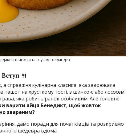
недикт із шинкою та соусом голландез
Вступ 🍴
, а справжня кулінарна класика, яка завоювала
йце пашот на хрусткому тості, з шинкою або лососем
трава, яка робить ранок особливим. Але головне
ки варити яйця Бенедикт, щоб жовток
ьно звареним?
варіння, дамо поради для початківців та розкриємо
ранного шедевра вдома.