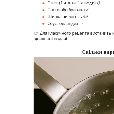
Оцет (1 ч. л. на 1 л води) 🍋
Тости або булочка 🥖
Шинка чи лосось 🐟
Соус голландез 🧈
👉 Для класичного рецепта вистачить м
ідеальної подачі.
Скільки вар