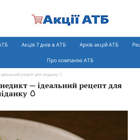
АТБ
Акція 7 днів в АТБ
Архів акцій АТБ
Ре
Про компанію АТБ
ідеальний рецепт для сніданку 🥚
недикт — ідеальний рецепт для
ніданку 🥚