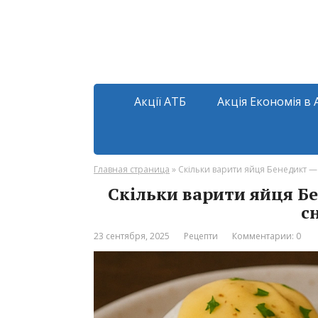
Акції АТБ
Акція Економія в 
Главная страница
»
Скільки варити яйця Бенедикт — 
Скільки варити яйця Бе
с
23 сентября, 2025
Рецепти
Комментарии: 0