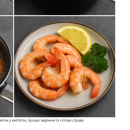
еток у кип’яток, процес варіння та готова страва