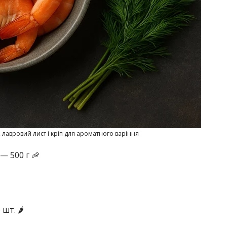
, лавровий лист і кріп для ароматного варіння
— 500 г 🦐
т. 🌶️