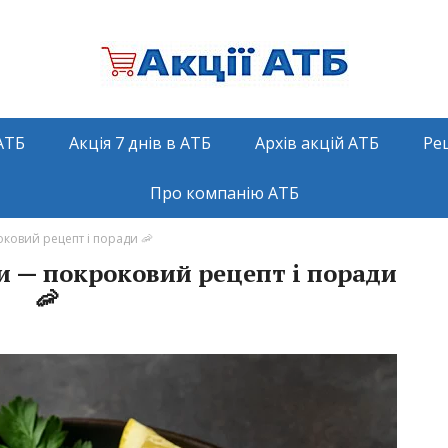
АТБ
Акція 7 днів в АТБ
Архів акцій АТБ
Ре
Про компанію АТБ
оковий рецепт і поради 🦐
и — покроковий рецепт і поради
🦐