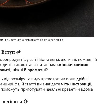
арілці з часточкою лимона та свіжою зеленню
Вступ 🦐
епродуктів у світі. Вони легкі, дієтичні, поживні й
подині стикаються з питанням:
скільки хвилин
виті, ніжні й ароматні?
 від розміру та виду креветок: чи вони дрібні,
панцирі. У цій статті ви знайдете
чіткі інструкції,
допоможуть приготувати ідеальні креветки вдома.
гредієнти 🍋