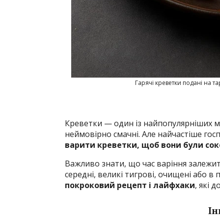
Гарячі креветки подані на т
Креветки — один із найпопулярніших мор
неймовірно смачні. Але найчастіше гос
варити креветки, щоб вони були соко
Важливо знати, що час варіння залежить
середні, великі тигрові, очищені або в 
покроковий рецепт і лайфхаки
, які 
Ін