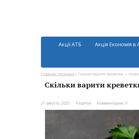
Акції АТБ
Акція Економія в 
Главная страница
»
Скільки варити креветки — покр
Скільки варити креветк
21 августа, 2025
Рецепти
Комментарии: 0