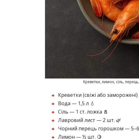
Креветки, лимон, сіль, перець
Креветки (свіжі або заморожені) 
Вода — 1,5 л 💧
Сіль — 1 ст. ложка 🧂
Лавровий лист — 2 шт. 🌿
Чорний перець горошком — 5–6 ш
Лимон — ½ шт. 🍋