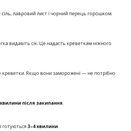
е сіль, лавровий лист і чорний перець горошком.
гка видавіть сік. Це надасть креветкам ніжного
 креветки. Якщо вони заморожені — не потрібно
 хвилини після закипання
.
і готуються
3–4 хвилини
.