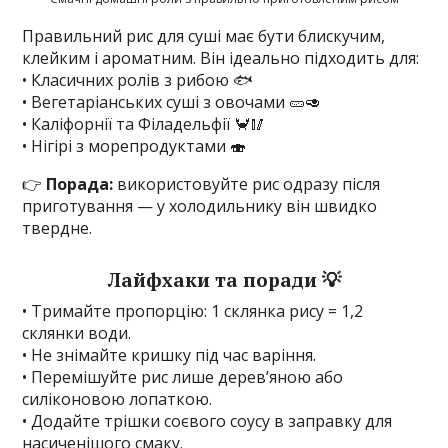
Правильний рис для суші має бути блискучим,
клейким і ароматним. Він ідеально підходить для:
• Класичних ролів з рибою 🐟
• Вегетаріанських суші з овочами 🥒🥑
• Каліфорнії та Філадельфії 🦀🥢
• Нігірі з морепродуктами 🍣
👉
Порада:
використовуйте рис одразу після
приготування — у холодильнику він швидко
твердне.
Лайфхаки та поради 💡
• Тримайте пропорцію: 1 склянка рису = 1,2
склянки води.
• Не знімайте кришку під час варіння.
• Перемішуйте рис лише дерев’яною або
силіконовою лопаткою.
• Додайте трішки соєвого соусу в заправку для
насиченішого смаку.