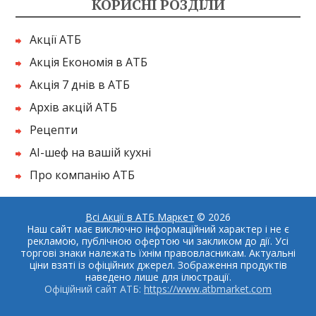
КОРИСНІ РОЗДІЛИ
Акції АТБ
Акція Економія в АТБ
Акція 7 днів в АТБ
Архів акцій АТБ
Рецепти
AI-шеф на вашій кухні
Про компанію АТБ
Всі Акції в АТБ Маркет
© 2026
Наш сайт має виключно інформаційний характер і не є
рекламою, публічною офертою чи закликом до дії. Усі
торгові знаки належать їхнім правовласникам. Актуальні
ціни взяті із офіційних джерел. Зображення продуктів
наведено лише для ілюстрації.
Офіційний сайт АТБ:
https://www.atbmarket.com