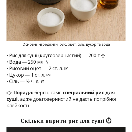
Основні інгредієнти: рис, оцет, сіль, цукор та вода
• Рис для суші (круглозернистий) — 200 г 🍚
• Вода — 250 мл 💧
• Рисовий оцет — 2 ст. л. 🥢
• Цукор — 1 ст. л. 🍬
• Сіль — ½ ч. л. 🧂
👉
Порада:
беріть саме
спеціальний рис для
суші
, адже довгозернистий не дасть потрібної
клейкості.
Скільки варити рис для суші ⏱️