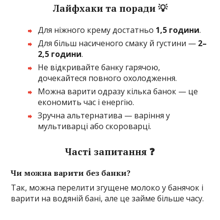
Лайфхаки та поради 💡
Для ніжного крему достатньо
1,5 години
.
Для більш насиченого смаку й густини —
2–
2,5 години
.
Не відкривайте банку гарячою,
дочекайтеся повного охолодження.
Можна варити одразу кілька банок — це
економить час і енергію.
Зручна альтернатива — варіння у
мультиварці або скороварці.
Часті запитання ❓
Чи можна варити без банки?
Так, можна перелити згущене молоко у банячок і
варити на водяній бані, але це займе більше часу.