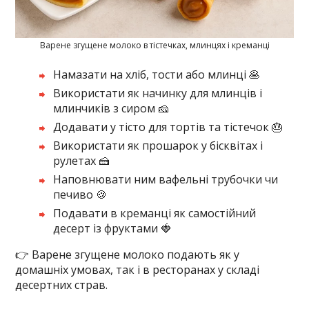
Варене згущене молоко в тістечках, млинцях і креманці
Намазати на хліб, тости або млинці 🥞
Використати як начинку для млинців і
млинчиків з сиром 🧀
Додавати у тісто для тортів та тістечок 🎂
Використати як прошарок у бісквітах і
рулетах 🍰
Наповнювати ним вафельні трубочки чи
печиво 🍪
Подавати в креманці як самостійний
десерт із фруктами 🍓
👉 Варене згущене молоко подають як у
домашніх умовах, так і в ресторанах у складі
десертних страв.