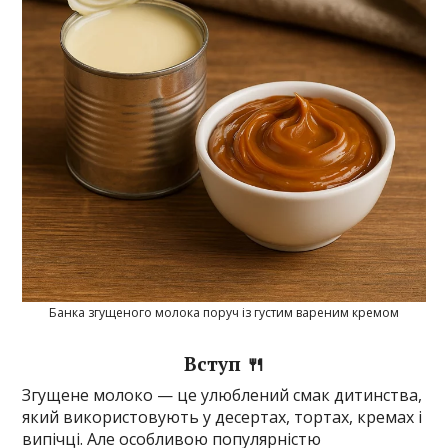
Банка згущеного молока поруч із густим вареним кремом
Вступ 🍴
Згущене молоко — це улюблений смак дитинства,
який використовують у десертах, тортах, кремах і
випічці. Але особливою популярністю