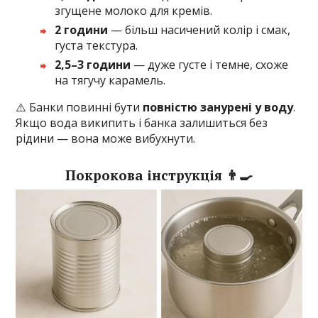
згущене молоко для кремів.
2 години
— більш насичений колір і смак,
густа текстура.
2,5–3 години
— дуже густе і темне, схоже
на тягучу карамель.
⚠️ Банки повинні бути
повністю занурені у воду
.
Якщо вода википить і банка залишиться без
рідини — вона може вибухнути.
Покрокова інструкція 👨‍🍳