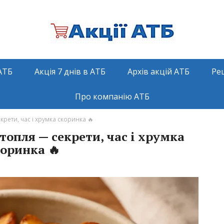
АТБ
Акція 7 днів в АТБ
Архів акцій АТБ
Ре
Про компанію АТБ
рети, час і хрумка скоринка 🔥
топля — секрети, час і хрумка
оринка 🔥