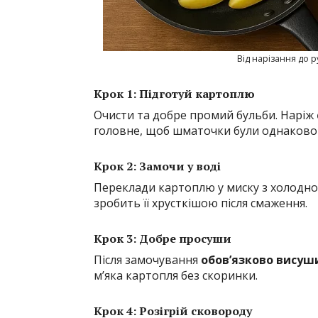
Від нарізання до р
Крок 1: Підготуй картоплю
Очисти та добре промий бульби. Наріж
головне, щоб шматочки були однаковог
Крок 2: Замочи у воді
Переклади картоплю у миску з холод
зробить її хрусткішою після смаження.
Крок 3: Добре просуши
Після замочування
обов’язково висуш
м’яка картопля без скоринки.
Крок 4: Розігрій сковороду