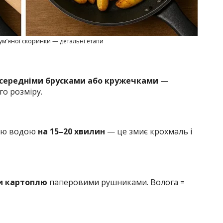
ум’яної скоринки — детальні етапи
середніми брусками або кружечками
—
о розміру.
ною водою
на 15–20 хвилин
— це змиє крохмаль і
и картоплю
паперовими рушниками. Волога =