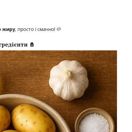
о жиру
, просто і смачно! 🥔
гредієнти 🧂