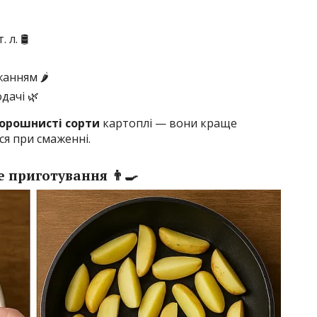
л. 🛢️
анням 🌶️
дачі 🌿
борошнисті сорти
картоплі — вони краще
я при смаженні.
 приготування 👨‍🍳