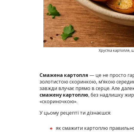
Хрустка картопля, 
Смажена картопля
— це не просто гар
золотистою скоринкою, м’якою середи
завжди влучає прямо в серце. Але дал
смажену картоплю
, без надлишку жир
«скориночкою».
У цьому рецепті ти дізнаєшся:
як смажити картоплю правильн