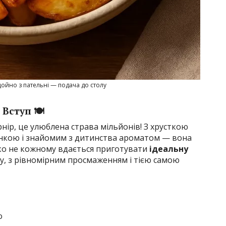
щойно з пательні — подача до столу
Вступ 🍽️
нір, це улюблена страва мільйонів! З хрусткою
нкою і знайомим з дитинства ароматом — вона
еко не кожному вдається приготувати
ідеальну
у, з рівномірним просмаженням і тією самою
о