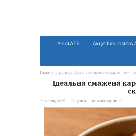
Акції АТБ
Акція Економія в 
Главная страница
»
Ідеальна смажена картопля — сек
Ідеальна смажена кар
ск
22 июля, 2025
Рецепти
Комментарии: 0