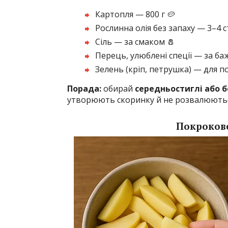
Картопля — 800 г 🥔
Рослинна олія без запаху — 3–4 ст. 
Сіль — за смаком 🧂
Перець, улюблені спеції — за баж
Зелень (кріп, петрушка) — для по
Порада:
обирай
середньостиглі або 
утворюють скоринку й не розвалюютьс
Покрокове