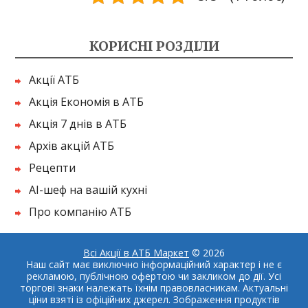
КОРИСНІ РОЗДІЛИ
Акції АТБ
Акція Економія в АТБ
Акція 7 днів в АТБ
Архів акцій АТБ
Рецепти
AI-шеф на вашій кухні
Про компанію АТБ
Всі Акції в АТБ Маркет
© 2026
Наш сайт має виключно інформаційний характер і не є
рекламою, публічною офертою чи закликом до дії. Усі
торгові знаки належать їхнім правовласникам. Актуальні
ціни взяті із офіційних джерел. Зображення продуктів