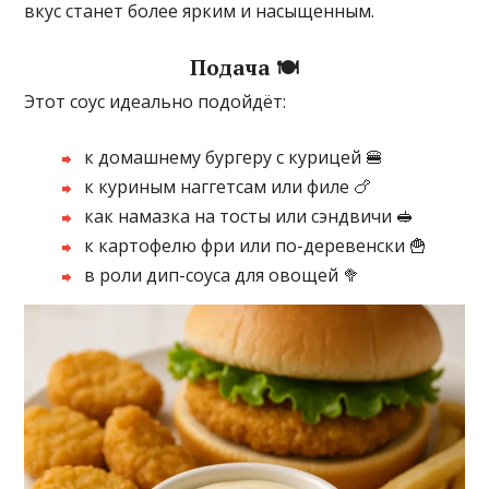
вкус станет более ярким и насыщенным.
Подача 🍽️
Этот соус идеально подойдёт:
к домашнему бургеру с курицей 🍔
к куриным наггетсам или филе 🍗
как намазка на тосты или сэндвичи 🥪
к картофелю фри или по-деревенски 🍟
в роли дип-соуса для овощей 🥦