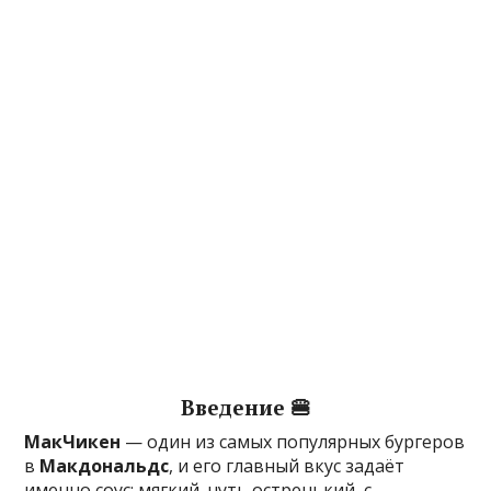
Введение 🍔
МакЧикен
— один из самых популярных бургеров
в
Макдональдс
, и его главный вкус задаёт
именно соус: мягкий, чуть остренький, с