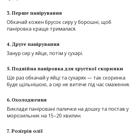
3. Перше панірування
Обкачай кожен брусок сиру у борошні, щоб
паніровка краще трималася.
4. Друге панірування
Занур сир у яйце, потім у сухарі.
5. Подвійна паніровка для хрусткої скоринки
Ще раз обкачай у яйці та сухарях — так скоринка
буде щільнішою, а сир не витече під час смаження.
6. Охолодження
Виклади паніровані палички на дошку та постав у
морозильник на 15–20 хвилин.
7. Розігрів олії