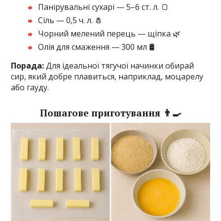
Панірувальні сухарі — 5–6 ст. л. 🍞
Сіль — 0,5 ч. л. 🧂
Чорний мелений перець — щіпка 🌿
Олія для смаження — 300 мл 🛢️
Порада:
Для ідеальної тягучої начинки обирай
сир, який добре плавиться, наприклад, моцарелу
або гауду.
Пошагове приготування 👨‍🍳