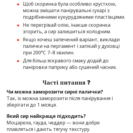
Щоб скоринка була особливо хрусткою,
можна змішати панірувальні сухарі з
подрібненими кукурудзяними пластівцями.
Не перегрівай олію, інакше скоринка
згорить, а сир залишиться холодним.
Якщо хочеш запечений варіант, виклади
палички на пергамент і запікай у духовці
при 200°C 7–8 хвилин.
Для більш яскравого смаку додай до
паніровки паприку або сушений часник.
Часті питання ❓
Чи можна заморозити сирні палички?
Так, їх можна заморозити після панірування і
зберігати до 1 місяця.
Який сир найкраще підходить?
Моцарела, гауда, чеддер — вони добре
плавляться і дають тягучу текстуру.