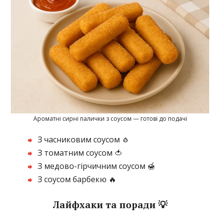
Ароматні сирні палички з соусом — готові до подачі
З часниковим соусом 🧄
З томатним соусом 🍅
З медово-гірчичним соусом 🍯
З соусом барбекю 🔥
Лайфхаки та поради 💡