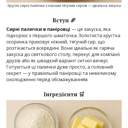
Хрусткі сирні палички з ніжним тягучим сиром — ідеальна закуска
Вступ 🥖
Сирні палички в паніровці
— це закуска, яка
підкорює з першого шматочка. Золотиста хрустка
скоринка приховує ніжний, тягучий сир, що
розтікається всередині. Вони ідеальні як гаряча
закуска до святкового столу, перекус для компанії
друзів або як швидкий варіант ситної вечері.
Готуються ці палички дуже просто, а головний
секрет — у правильній паніровці та невеликому
охолодженні перед обсмажуванням.
Інгредієнти 🛒