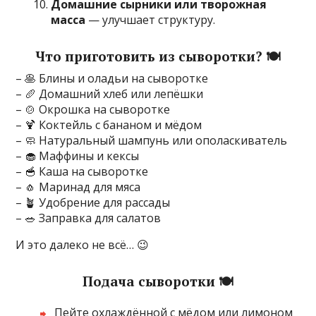
Домашние сырники или творожная
масса
— улучшает структуру.
Что приготовить из сыворотки? 🍽️
– 🥞 Блины и оладьи на сыворотке
– 🥖 Домашний хлеб или лепёшки
– 🍲 Окрошка на сыворотке
– 🍹 Коктейль с бананом и мёдом
– 🧼 Натуральный шампунь или ополаскиватель
– 🧁 Маффины и кексы
– 🥣 Каша на сыворотке
– 🧄 Маринад для мяса
– 🪴 Удобрение для рассады
– 🥗 Заправка для салатов
И это далеко не всё… 😉
Подача сыворотки 🍽️
Пейте охлаждённой с мёдом или лимоном