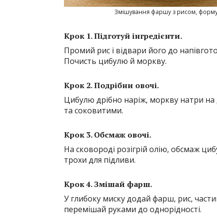
Змішування фаршу з рисом, формув
Крок 1. Підготуй інгредієнти.
Промий рис і відвари його до напівгото
Почисть цибулю й моркву.
Крок 2. Подрібни овочі.
Цибулю дрібно наріж, моркву натри на 
та соковитими.
Крок 3. Обсмаж овочі.
На сковороді розігрій олію, обсмаж ци
трохи для підливи.
Крок 4. Змішай фарш.
У глибоку миску додай фарш, рис, части
перемішай руками до однорідності.