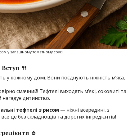
исом у запашному томатному соусі
Вступ 🍴
ть у кожному домі. Вони поєднують ніжність м’яса,
ірно смачний! Тефтелі виходять м’які, соковиті та
 нагадує дитинство.
еальні тефтелі з рисом
— ніжні всередині, з
се це без складнощів та дорогих інгредієнтів!
гредієнти 🧄