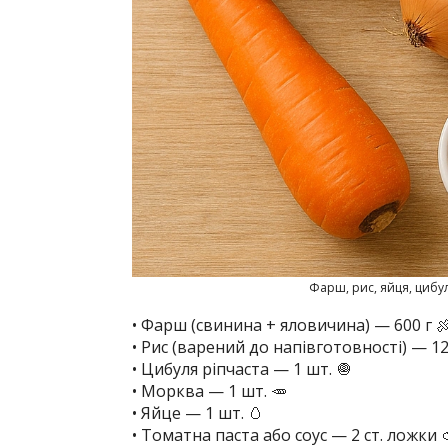
Фарш, рис, яйця, цибуля
• Фарш (свинина + яловичина) — 600 г 
• Рис (варений до напівготовності) — 12
• Цибуля ріпчаста — 1 шт. 🧅
• Морква — 1 шт. 🥕
• Яйце — 1 шт. 🥚
• Томатна паста або соус — 2 ст. ложки 