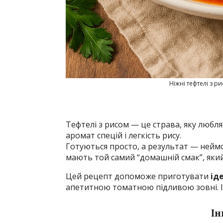
Ніжні тефтелі з р
Тефтелі з рисом — це страва, яку любля
аромат спецій і легкість рису.
Готуються просто, а результат — неймов
мають той самий “домашній смак”, який
Цей рецепт допоможе приготувати
ід
апетитною томатною підливою зовні. І в
Ін