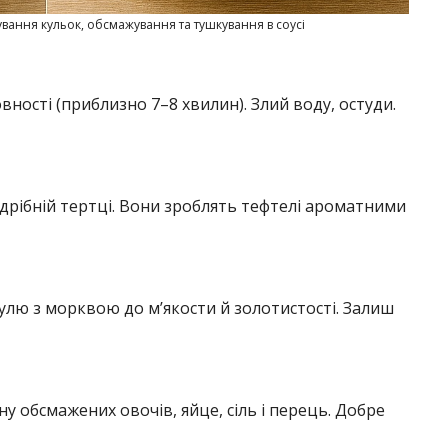
ання кульок, обсмажування та тушкування в соусі
вності (приблизно 7–8 хвилин). Злий воду, остуди.
дрібній тертці. Вони зроблять тефтелі ароматними
булю з морквою до м’якости й золотистості. Залиш
ну обсмажених овочів, яйце, сіль і перець. Добре