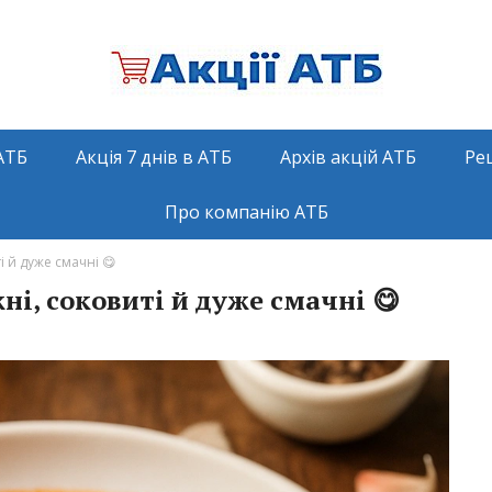
АТБ
Акція 7 днів в АТБ
Архів акцій АТБ
Ре
Про компанію АТБ
і й дуже смачні 😋
ні, соковиті й дуже смачні 😋