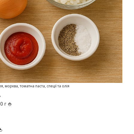
, морква, томатна паста, спеції та олія

0 г 🍚
🍅