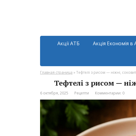
Акції АТБ
Акція Економія в 
Главная страница
»
Тефтелі з рисом — ніжні, соковит
Тефтелі з рисом — ніж
6 октября, 2025
Рецепти
Комментарии: 0