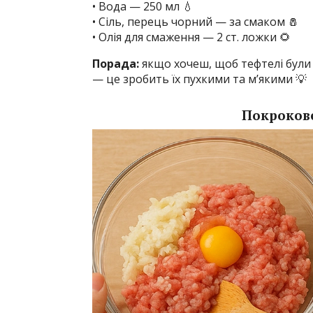
• Вода — 250 мл 💧
• Сіль, перець чорний — за смаком 🧂
• Олія для смаження — 2 ст. ложки 🌻
Порада:
якщо хочеш, щоб тефтелі були
— це зробить їх пухкими та м’якими 💡
Покрокове