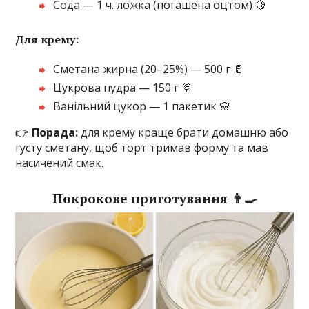
Сода — 1 ч. ложка (погашена оцтом) 🍋
Для крему:
Сметана жирна (20–25%) — 500 г 🥛
Цукрова пудра — 150 г 🍭
Ванільний цукор — 1 пакетик 🌸
👉
Порада:
для крему краще брати домашню або
густу сметану, щоб торт тримав форму та мав
насичений смак.
Покрокове приготування 👨‍🍳