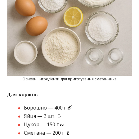
Основні інгредієнти для приготування сметанника
Для коржів:
Борошно — 400 г 🌾
Яйця — 2 шт. 🥚
Цукор — 150 г 🍬
Сметана — 200 г 🥛