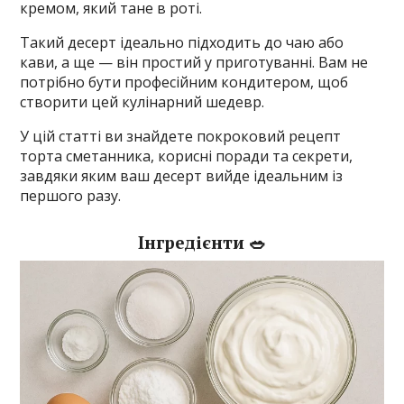
кремом, який тане в роті.
Такий десерт ідеально підходить до чаю або
кави, а ще — він простий у приготуванні. Вам не
потрібно бути професійним кондитером, щоб
створити цей кулінарний шедевр.
У цій статті ви знайдете покроковий рецепт
торта сметанника, корисні поради та секрети,
завдяки яким ваш десерт вийде ідеальним із
першого разу.
Інгредієнти 🥗