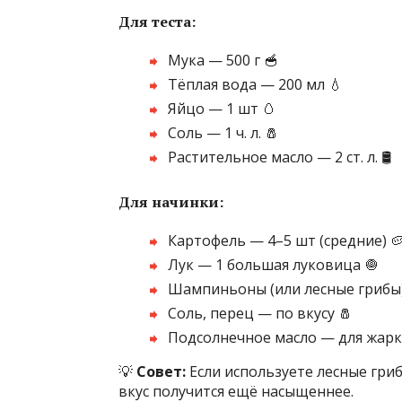
Для теста:
Мука — 500 г 🥣
Тёплая вода — 200 мл 💧
Яйцо — 1 шт 🥚
Соль — 1 ч. л. 🧂
Растительное масло — 2 ст. л. 🛢️
Для начинки:
Картофель — 4–5 шт (средние) 
Лук — 1 большая луковица 🧅
Шампиньоны (или лесные грибы) 
Соль, перец — по вкусу 🧂
Подсолнечное масло — для жар
💡
Совет:
Если используете лесные гри
вкус получится ещё насыщеннее.