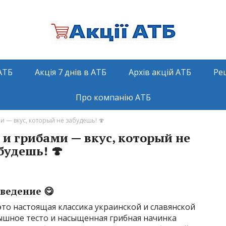
АТБ
Акція 7 днів в АТБ
Архів акцій АТБ
Ре
Про компанію АТБ
 — вкус, который не забудешь! 🍄
и грибами — вкус, который не
будешь! 🍄
ведение 😋
то настоящая классика украинской и славянской
пышное тесто и насыщенная грибная начинка