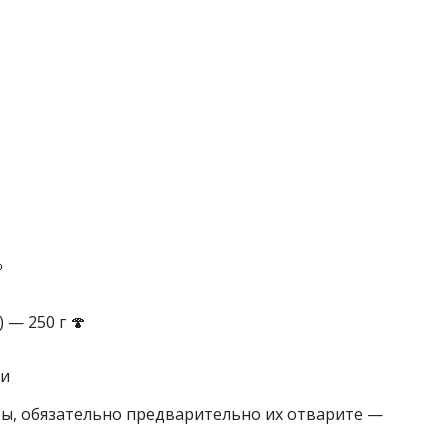

— 250 г 🍄
ки
бы, обязательно предварительно их отварите —