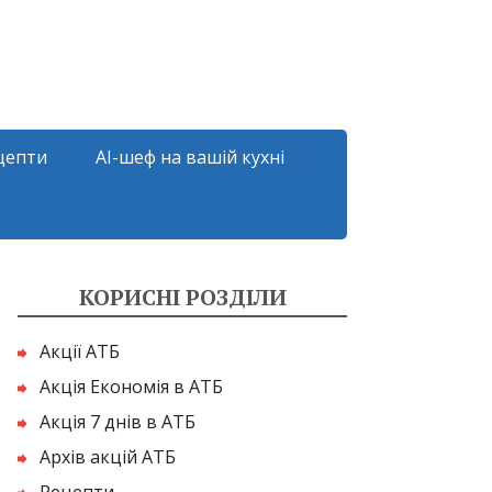
цепти
AI-шеф на вашій кухні
КОРИСНІ РОЗДІЛИ
Акції АТБ
Акція Економія в АТБ
Акція 7 днів в АТБ
Архів акцій АТБ
Рецепти