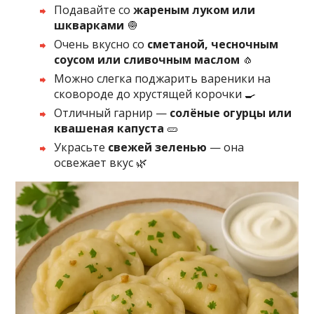
Подавайте со
жареным луком или
шкварками
🧅
Очень вкусно со
сметаной, чесночным
соусом или сливочным маслом
🧄
Можно слегка поджарить вареники на
сковороде до хрустящей корочки 🍳
Отличный гарнир —
солёные огурцы или
квашеная капуста
🥒
Украсьте
свежей зеленью
— она
освежает вкус 🌿