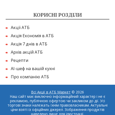
КОРИСНІ РОЗДІЛИ
Акції АТБ
Акція Економія в АТБ
Акція 7 днів в АТБ
Архів акцій АТБ
Рецепти
AI-шеф на вашій кухні
Про компанію АТБ
Всі Акції в АТБ Маркет
© 2026
Наш сайт має виключно інформаційний характер і не є
рекламою, публічною офертою чи закликом до дії. Усі
торгові знаки належать їхнім правовласникам. Актуальні
ціни взяті із офіційних джерел. Зображення продуктів
наведено лише для ілюстрації.