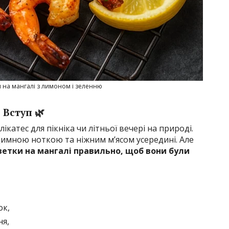
и на мангалі з лимоном і зеленню
Вступ 🌿
катес для пікніка чи літньої вечері на природі.
имною ноткою та ніжним м’ясом усередині. Але
ветки на мангалі правильно, щоб вони були
ок,
я,