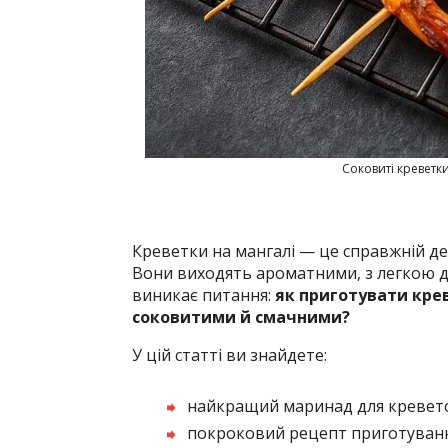
Соковиті креветк
Креветки на мангалі — це справжній делі
Вони виходять ароматними, з легкою д
виникає питання:
як приготувати кре
соковитими й смачними?
У цій статті ви знайдете:
найкращий маринад для кревет
покроковий рецепт приготуванн