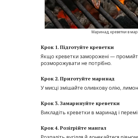
Маринад, креветки в мар
Крок 1. Підготуйте креветки
Якщо креветки заморожені — промийте
розморожувати не потрібно.
Крок 2. Приготуйте маринад
У мисці змішайте оливкову олію, лимонн
Крок 3. Замаринуйте креветки
Викладіть креветки в маринад і перемі
Крок 4. Розігрійте мангал
Розпаліть вугілля й дочекайтеся рівном