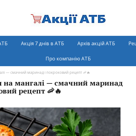
АТБ
Акція 7 днів в АТБ
Архів акцій АТБ
Ре
Про компанію АТБ
галі — смачний маринад і покроковий рецепт 🦐🔥
и на мангалі — смачний маринад
овий рецепт 🦐🔥