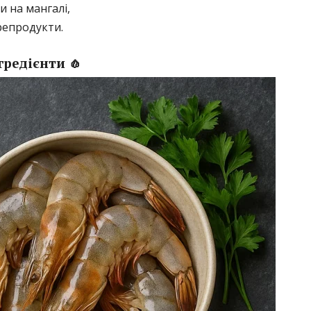
 на мангалі,
репродукти.
гредієнти 🧄