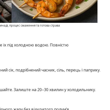
инаді, процес смаження та готова страва
 їх під холодною водою. Повністю
ий сік, подрібнений часник, сіль, перець і паприку.
шайте. Залиште на 20–30 хвилин у холодильнику.
ірного жару без відкритого полум’я.