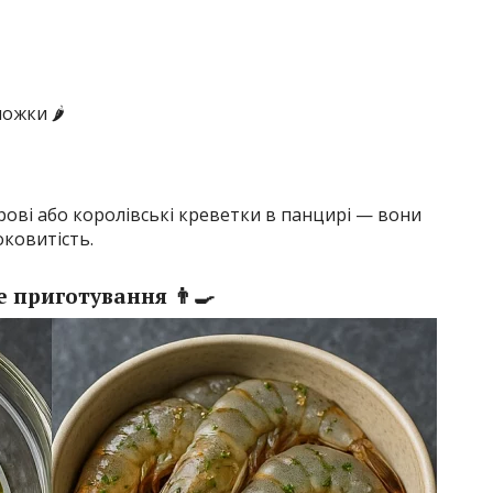
ожки 🌶️
ові або королівські креветки в панцирі — вони
ковитість.
 приготування 👨‍🍳