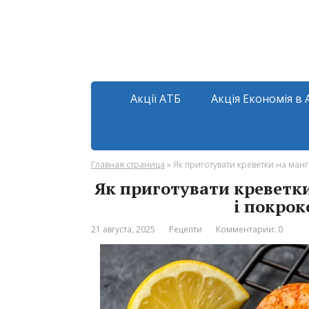
Акції АТБ
Акція Економія в 
Главная страница
»
Як приготувати креветки на ман
Як приготувати креветк
і покрок
21 августа, 2025
Рецепти
Комментарии: 0