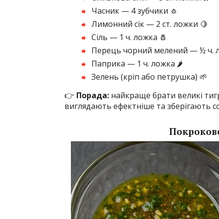
Часник — 4 зубчики 🧄
Лимонний сік — 2 ст. ложки 🍋
Сіль — 1 ч. ложка 🧂
Перець чорний мелений — ½ ч. л
Паприка — 1 ч. ложка 🌶️
Зелень (кріп або петрушка) 🌱
👉
Порада:
найкраще брати великі тигр
виглядають ефектніше та зберігають со
Покрокове