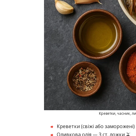
Креветки, часник, ли
Креветки (свіжі або заморожені) 
Оливкова олія — 3 ст. ложки 🫒