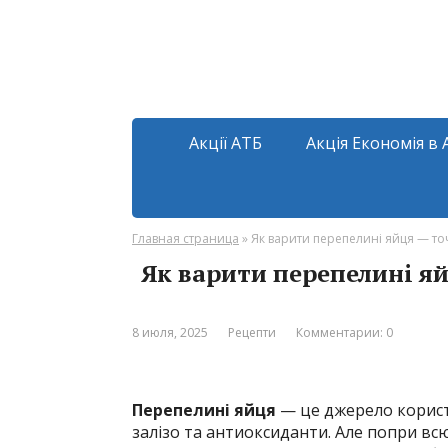
Акції АТБ
Акція Економія в 
Главная страница
»
Як варити перепелині яйця — точ
Як варити перепелині яй
8 июля, 2025
Рецепти
Комментарии: 0
Перепелині яйця
— це джерело користі 
залізо та антиоксиданти. Але попри всю