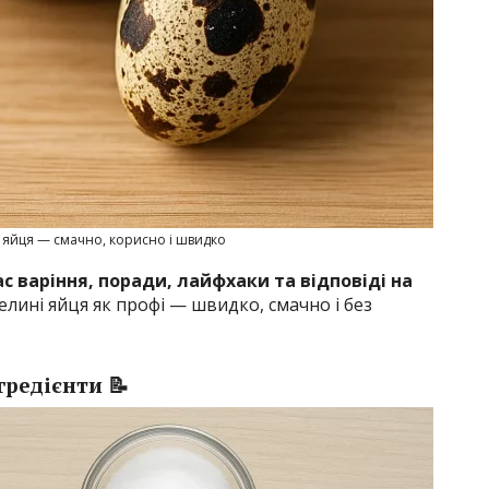
 яйця — смачно, корисно і швидко
с варіння, поради, лайфхаки та відповіді на
елині яйця як профі — швидко, смачно і без
гредієнти 📝