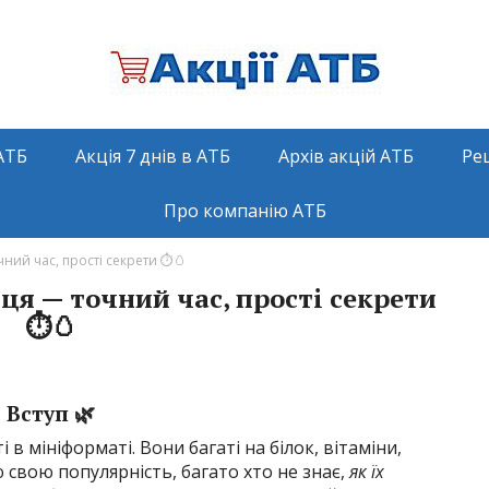
АТБ
Акція 7 днів в АТБ
Архів акцій АТБ
Ре
Про компанію АТБ
ний час, прості секрети ⏱️🥚
ця — точний час, прості секрети
⏱️🥚
Вступ 🌿
в мініформаті. Вони багаті на білок, вітаміни,
 свою популярність, багато хто не знає,
як їх