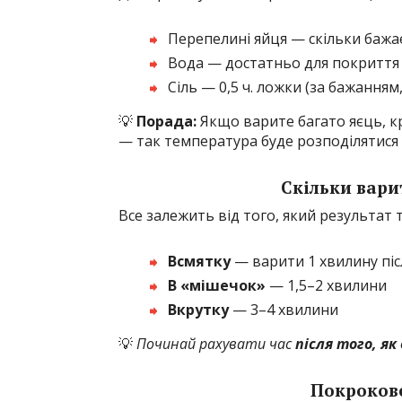
Перепелині яйця — скільки бажа
Вода — достатньо для покриття 
Сіль — 0,5 ч. ложки (за бажанням
💡
Порада:
Якщо варите багато яєць, кр
— так температура буде розподілятися рі
Скільки вари
Все залежить від того, який результат
Всмятку
— варити 1 хвилину піс
В «мішечок»
— 1,5–2 хвилини
Вкрутку
— 3–4 хвилини
💡
Починай рахувати час
після того, я
Покрокове