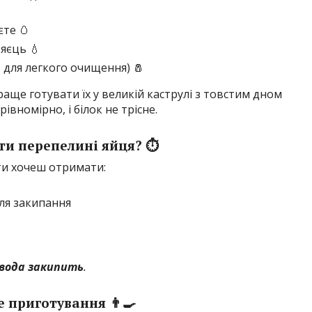
єте 🥚
яєць 💧
, для легкого очищення) 🧂
аще готувати їх у великій каструлі з товстим дном
вномірно, і білок не трісне.
ти перепелині яйця? ⏱️
 ти хочеш отримати:
ля закипання
к вода закипить
.
 приготування 👨‍🍳