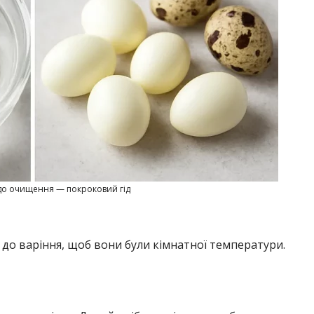
до очищення — покроковий гід
н до варіння, щоб вони були кімнатної температури.