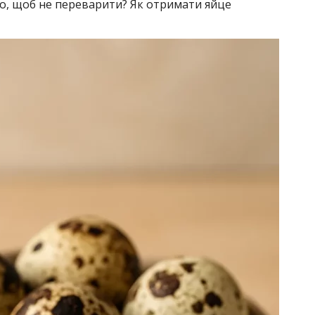
бно, щоб не переварити? Як отримати яйце