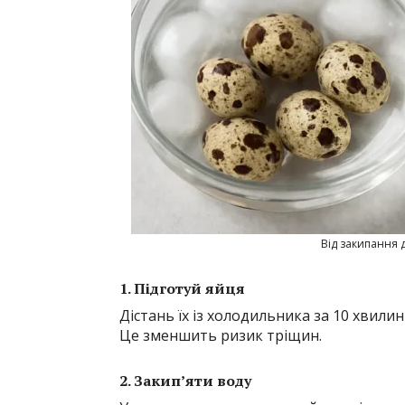
Від закипання 
1. Підготуй яйця
Дістань їх із холодильника за 10 хвили
Це зменшить ризик тріщин.
2. Закип’яти воду