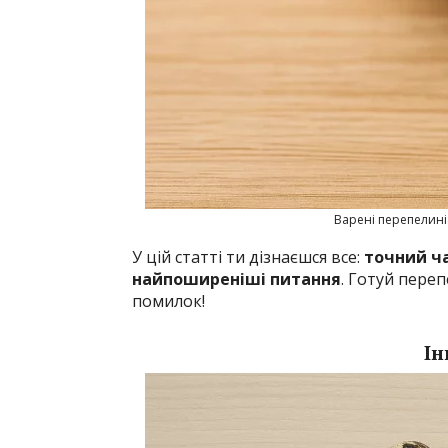
Варені перепелині
У цій статті ти дізнаєшся все:
точний ча
найпоширеніші питання
. Готуй переп
помилок!
Ін