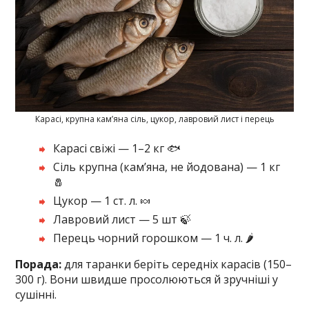
Карасі, крупна кам’яна сіль, цукор, лавровий лист і перець
Карасі свіжі — 1–2 кг 🐟
Сіль крупна (кам’яна, не йодована) — 1 кг
🧂
Цукор — 1 ст. л. 🍬
Лавровий лист — 5 шт 🍃
Перець чорний горошком — 1 ч. л. 🌶️
Порада:
для таранки беріть середніх карасів (150–
300 г). Вони швидше просолюються й зручніші у
сушінні.