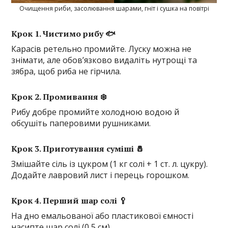
Очищення риби, засолювання шарами, гніт і сушка на повітрі
Крок 1. Чистимо рибу 🐟
Карасів ретельно промийте. Луску можна не
знімати, але обов’язково видаліть нутрощі та
зябра, щоб риба не гірчила.
Крок 2. Промивання ❄️
Рибу добре промийте холодною водою й
обсушіть паперовими рушниками.
Крок 3. Приготування суміші 🧂
Змішайте сіль із цукром (1 кг солі + 1 ст. л. цукру).
Додайте лавровий лист і перець горошком.
Крок 4. Перший шар солі 🥄
На дно емальованої або пластикової ємності
насипте шар солі (0,5 см).