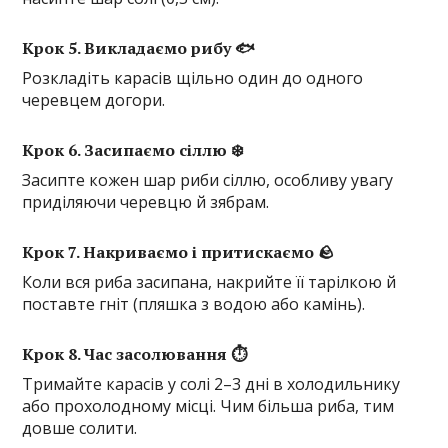
Крок 5. Викладаємо рибу 🐟
Розкладіть карасів щільно один до одного
черевцем догори.
Крок 6. Засипаємо сіллю ❄️
Засипте кожен шар риби сіллю, особливу увагу
приділяючи черевцю й зябрам.
Крок 7. Накриваємо і притискаємо 🪨
Коли вся риба засипана, накрийте її тарілкою й
поставте гніт (пляшка з водою або камінь).
Крок 8. Час засолювання ⏱️
Тримайте карасів у солі 2–3 дні в холодильнику
або прохолодному місці. Чим більша риба, тим
довше солити.