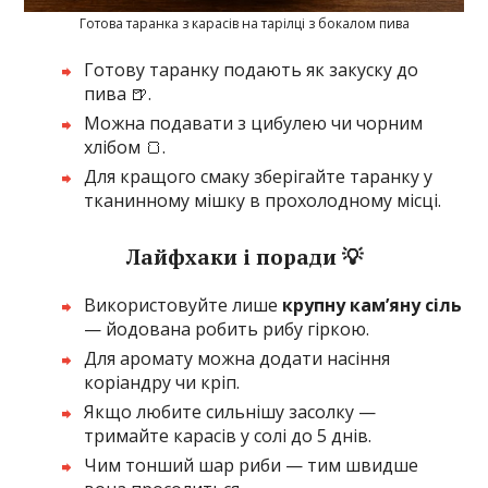
Готова таранка з карасів на тарілці з бокалом пива
Готову таранку подають як закуску до
пива 🍺.
Можна подавати з цибулею чи чорним
хлібом 🍞.
Для кращого смаку зберігайте таранку у
тканинному мішку в прохолодному місці.
Лайфхаки і поради 💡
Використовуйте лише
крупну кам’яну сіль
— йодована робить рибу гіркою.
Для аромату можна додати насіння
коріандру чи кріп.
Якщо любите сильнішу засолку —
тримайте карасів у солі до 5 днів.
Чим тонший шар риби — тим швидше