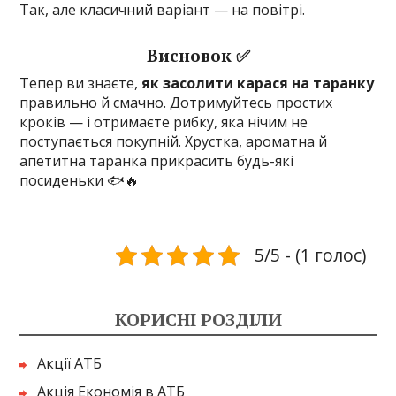
Так, але класичний варіант — на повітрі.
Висновок ✅
Тепер ви знаєте,
як засолити карася на таранку
правильно й смачно. Дотримуйтесь простих
кроків — і отримаєте рибку, яка нічим не
поступається покупній. Хрустка, ароматна й
апетитна таранка прикрасить будь-які
посиденьки 🐟🔥
5/5 - (1 голос)
КОРИСНІ РОЗДІЛИ
Акції АТБ
Акція Економія в АТБ