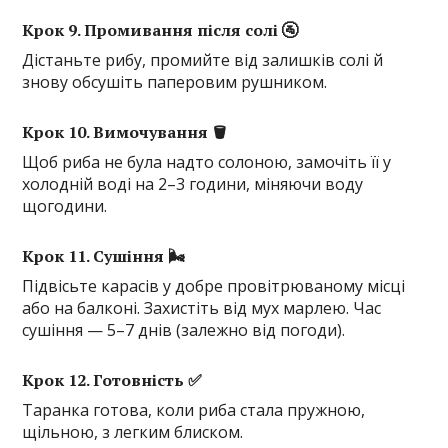
Крок 9. Промивання після солі 🚰
Дістаньте рибу, промийте від залишків солі й
знову обсушіть паперовим рушником.
Крок 10. Вимочування 🪣
Щоб риба не була надто солоною, замочіть її у
холодній воді на 2–3 години, міняючи воду
щогодини.
Крок 11. Сушіння 🌬️
Підвісьте карасів у добре провітрюваному місці
або на балконі. Захистіть від мух марлею. Час
сушіння — 5–7 днів (залежно від погоди).
Крок 12. Готовність ✅
Таранка готова, коли риба стала пружною,
щільною, з легким блиском.