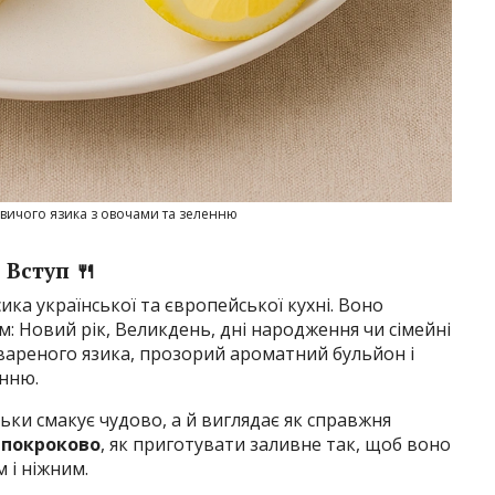
овичого язика з овочами та зеленню
Вступ 🍴
ика української та європейської кухні. Воно
м: Новий рік, Великдень, дні народження чи сімейні
ідвареного язика, прозорий ароматний бульйон і
нню.
ки смакує чудово, а й виглядає як справжня
о
покроково
, як приготувати заливне так, щоб воно
 і ніжним.