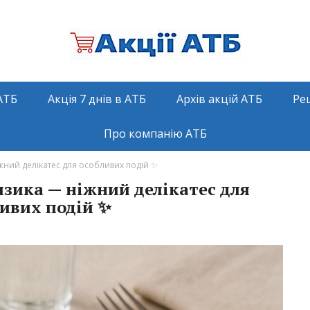
АТБ
Акція 7 днів в АТБ
Архів акцій АТБ
Ре
Про компанію АТБ
жний делікатес для особливих подій ✨
язика — ніжний делікатес для
ивих подій ✨