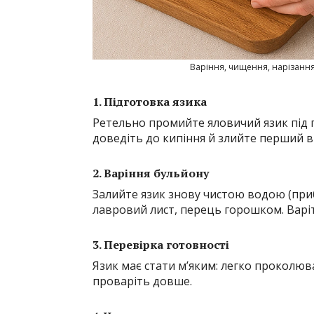
Варіння, чищення, нарізання
1. Підготовка язика
Ретельно промийте яловичий язик під
доведіть до кипіння й злийте перший 
2. Варіння бульйону
Залийте язик знову чистою водою (приб
лавровий лист, перець горошком. Варіт
3. Перевірка готовності
Язик має стати м’яким: легко проколю
проваріть довше.