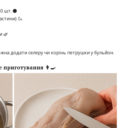
0 шт. ⚫
астини) 🍶
и 🌿
жна додати селеру чи корінь петрушки у бульйон.
 приготування 👨‍🍳