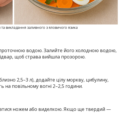
 та викладання заливного з яловичого язика
 проточною водою. Залийте його холодною водою,
відвар, щоб страва вийшла прозорою.
лизно 2,5–3 л), додайте цілу моркву, цибулину,
ь на повільному вогні 2–2,5 години.
ватися ножем або виделкою. Якщо ще твердий —