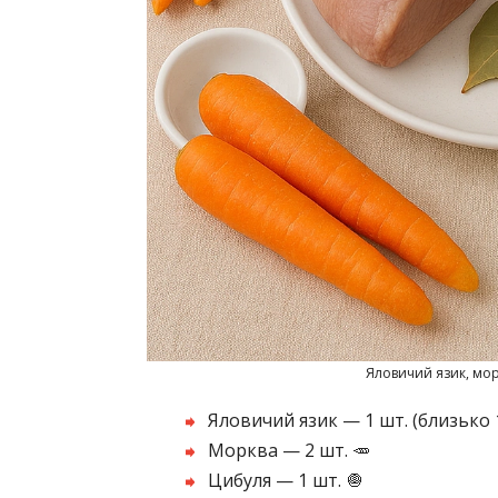
Яловичий язик, морк
Яловичий язик — 1 шт. (близько 1
Морква — 2 шт. 🥕
Цибуля — 1 шт. 🧅