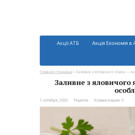
Акції АТБ
Акція Економія в 
Главная страница
»
Заливне з яловичого язика — ні
Заливне з яловичого 
особл
1 октября, 2025
Рецепти
Комментарии: 0