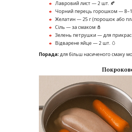
Лавровий лист — 2 шт. 🍂
Чорний перець горошком — 8–1
Желатин — 25 г (порошок або пл
Сіль — за смаком 🧂
Зелень петрушки — для прикрас
Відварене яйце — 2 шт. 🥚
Порада:
для більш насиченого смаку мо
Покрокове