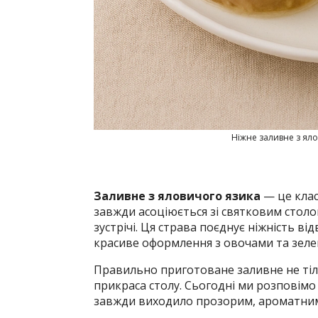
Ніжне заливне з ял
Заливне з яловичого язика
— це клас
завжди асоціюється зі святковим столо
зустрічі. Ця страва поєднує ніжність в
красиве оформлення з овочами та зеле
Правильно приготоване заливне не тіль
прикраса столу. Сьогодні ми розповім
завжди виходило прозорим, ароматним