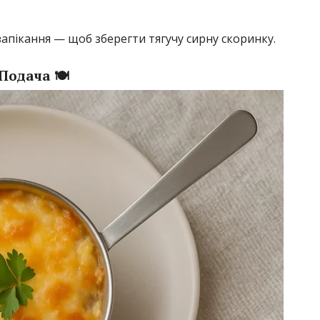
запікання — щоб зберегти тягучу сирну скоринку.
Подача 🍽️