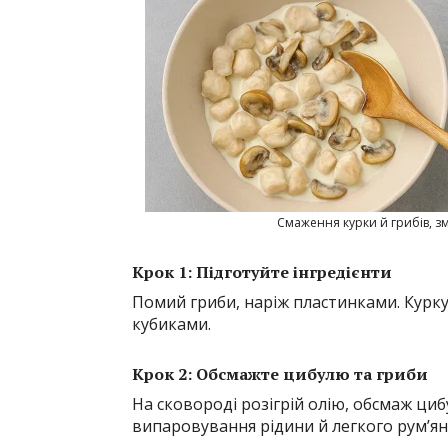
Смаження курки й грибів, зм
Крок 1: Підготуйте інгредієнти
Помий гриби, наріж пластинками. Кур
кубиками.
Крок 2: Обсмажте цибулю та гриби
На сковороді розігрій олію, обсмаж циб
випаровування рідини й легкого рум’я