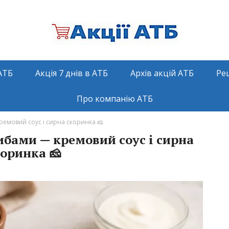
АТБ
Акція 7 днів в АТБ
Архів акцій АТБ
Ре
Про компанію АТБ
ремовий соус і сирна скоринка 🧀
ибами — кремовий соус і сирна
оринка 🧀