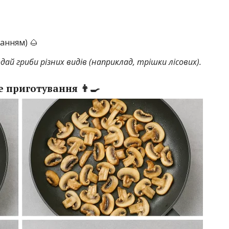
анням) 🌰
дай гриби різних видів (наприклад, трішки лісових).
 приготування 👨‍🍳