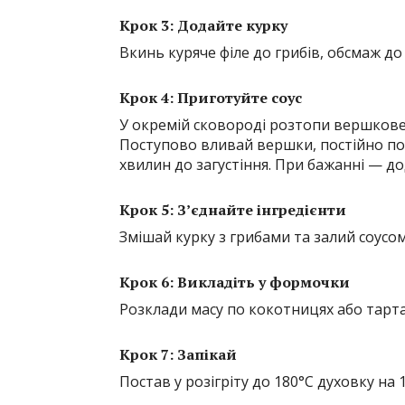
Крок 3: Додайте курку
Вкинь куряче філе до грибів, обсмаж до 
Крок 4: Приготуйте соус
У окремій сковороді розтопи вершков
Поступово вливай вершки, постійно пом
хвилин до загустіння. При бажанні — до
Крок 5: З’єднайте інгредієнти
Змішай курку з грибами та залий соусо
Крок 6: Викладіть у формочки
Розклади масу по кокотницях або тарта
Крок 7: Запікай
Постав у розігріту до 180°C духовку на