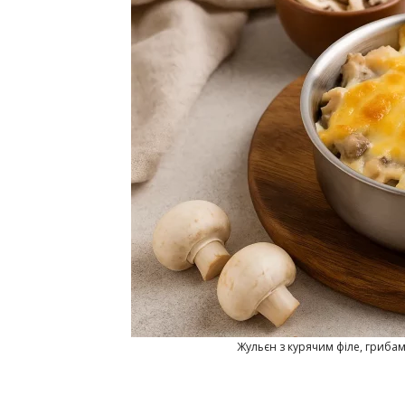
Жульєн з курячим філе, гриба