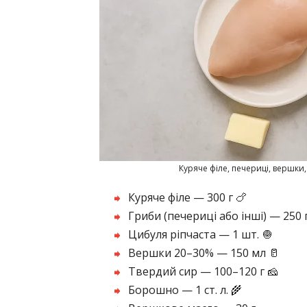
Куряче філе, печериці, вершки,
Куряче філе — 300 г 🍗
Гриби (печериці або інші) — 250 г
Цибуля ріпчаста — 1 шт. 🧅
Вершки 20–30% — 150 мл 🥛
Твердий сир — 100–120 г 🧀
Борошно — 1 ст. л. 🌾