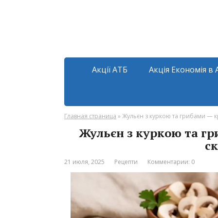
Акції АТБ
Акція Економія в 
Главная страница
»
Жульєн з куркою та грибами — к
Жульєн з куркою та гр
ск
21 июля, 2025
Рецепти
Комментарии: 0