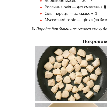
Вершкове масло — 30 г 🧈
Рослинна олія — для смаження 🛢️
Сіль, перець — за смаком 🧂
Мускатний горіх — щіпка (за баж
📝
Порада: для більш насиченого смаку до
Покрокове