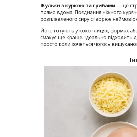
Жульєн з куркою та грибами
— це стр
прямо вдома. Поєднання ніжного курячо
розплавленого сиру створює неймовірну 
Його готують у кокотницях, формах або
смакує ще краще. Ідеально підходить д
просто коли хочеться чогось вишуканог
Ін