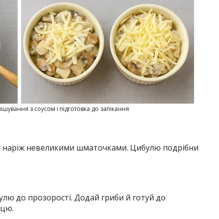
ішування з соусом і підготовка до запікання
ку наріж невеликими шматочками. Цибулю подрібни
улю до прозорості. Додай гриби й готуй до
нцю.