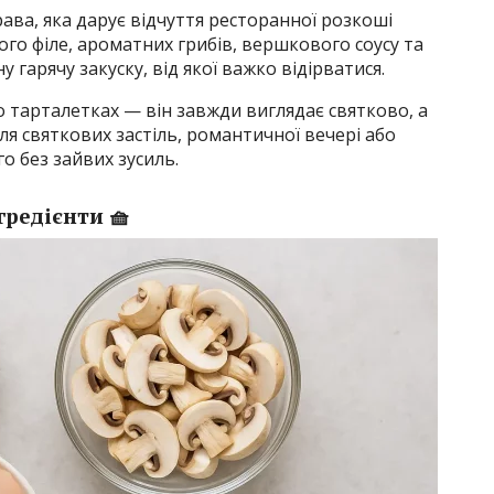
ава, яка дарує відчуття ресторанної розкоші
го філе, ароматних грибів, вершкового соусу та
гарячу закуску, від якої важко відірватися.
 тарталетках — він завжди виглядає святково, а
ля святкових застіль, романтичної вечері або
о без зайвих зусиль.
гредієнти 🧺